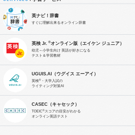
英ナビ！辞書
すぐに理解出来るオンライン辞書
®
英検 Jr.
オンライン版
（エイケン ジュニア）
幼児～小学生向け 英語が好きになる
テスト＆学習教材
UGUIS.AI
（ウグイス エーアイ）
®
英検
・大学入試の
ライティング対策AI
CASEC
（キャセック）
®
TOEIC
スコアの目安がわかる
オンライン英語テスト