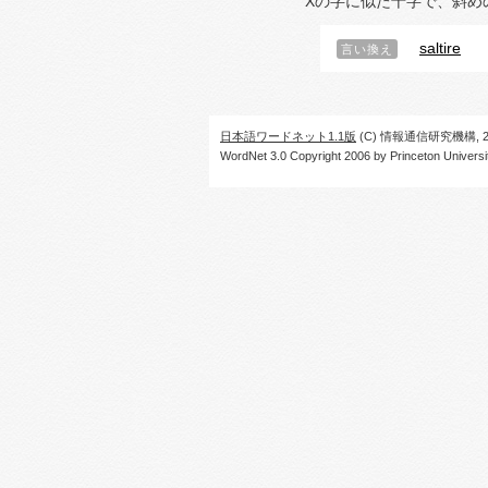
Xの字に似た十字で、斜め
saltire
言い換え
日本語ワードネット1.1版
(C) 情報通信研究機構, 20
WordNet 3.0 Copyright 2006 by Princeton University