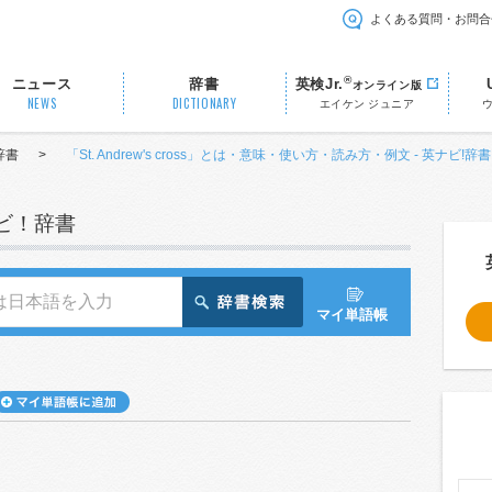
よくある質問・お問合
®
ニュース
辞書
英検Jr.
オンライン版
NEWS
DICTIONARY
エイケン ジュニア
辞書
>
「St. Andrew's cross」とは・意味・使い方・読み方・例文 - 英ナビ!辞
ナビ！辞書
マイ単語帳