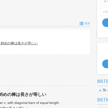
目次
、斜めの棒は長さが等しい
HIST
St.
斜めの棒は長さが等しい
DICT
er x, with diagonal bars of equal length.