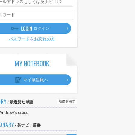
LOGIN
ログイン
パスワードをお忘れの方
MY NOTEBOOK
マイ単語帳へ
ORY
履歴を消す
/ 最近見た単語
 Andrew's cross
IONARY
/ 英ナビ！辞書