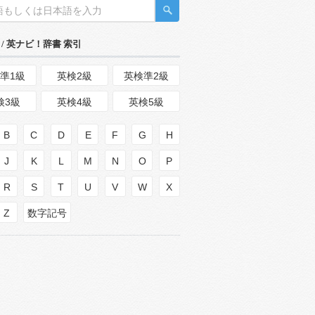
/ 英ナビ！辞書 索引
準1級
英検2級
英検準2級
検3級
英検4級
英検5級
B
C
D
E
F
G
H
J
K
L
M
N
O
P
R
S
T
U
V
W
X
Z
数字記号