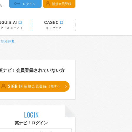
ログイン
新規会員登録
せ
UGUIS.AI
CASEC
ウグイス エーアイ
キャセック
書 英和辞典
英ナビ！会員登録されていない方
SIGN IN
新規会員登録（無料）
LOGIN
英ナビ！ログイン