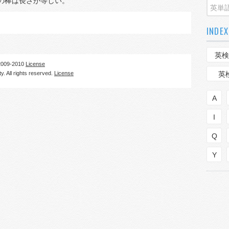
の棒は長さが等しい。
INDEX
英検
09-2010
License
. All rights reserved.
License
英
A
I
Q
Y