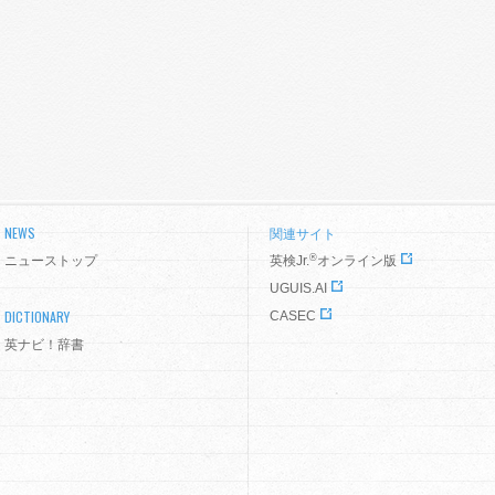
NEWS
関連サイト
®
ニューストップ
英検Jr.
オンライン版
UGUIS.AI
DICTIONARY
CASEC
英ナビ！辞書