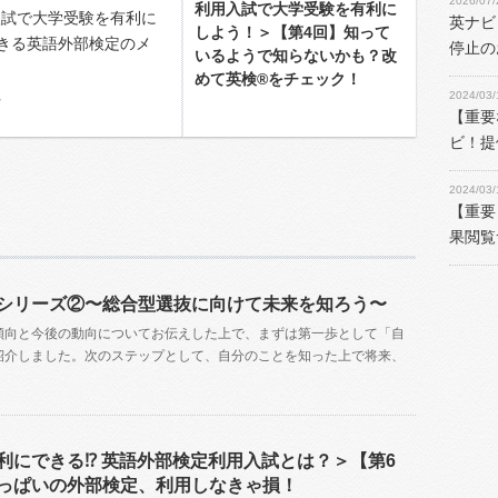
2026/07/
利用入試で大学受験を有利に
入試で大学受験を有利に
英ナビ
しよう！＞【第4回】知って
きる英語外部検定のメ
停止の
いるようで知らないかも？改
めて英検®をチェック！
2024/03/
方
【重要
ビ！提
2024/03/
【重要
果閲覧
シリーズ②〜総合型選抜に向けて未来を知ろう〜
傾向と今後の動向についてお伝えした上で、まずは第一歩として「自
紹介しました。次のステップとして、自分のことを知った上で将来、
利にできる⁉ 英語外部検定利用入試とは？＞【第6
っぱいの外部検定、利用しなきゃ損！