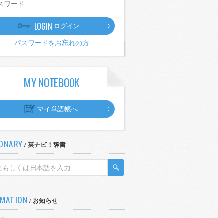
LOGIN
ログイン
パスワードをお忘れの方
MY NOTEBOOK
マイ単語帳へ
IONARY
/ 英ナビ！辞書
RMATION
/ お知らせ