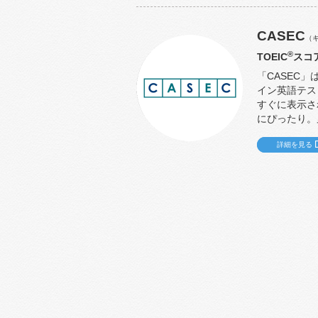
CASEC
（
®
TOEIC
スコ
「CASEC」は
イン英語テス
すぐに表示さ
にぴったり。
詳細を見る