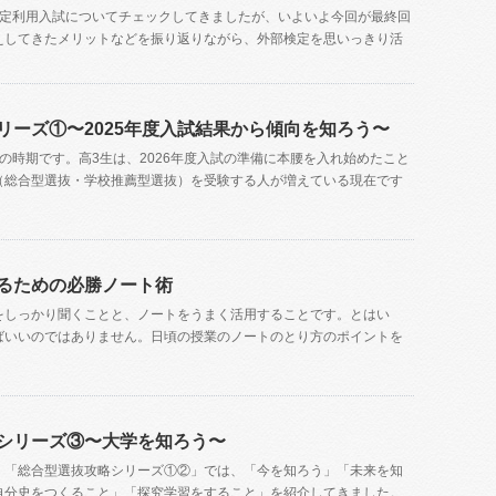
検定利用入試についてチェックしてきましたが、いよいよ今回が最終回
えしてきたメリットなどを振り返りながら、外部検定を思いっきり活
リーズ①〜2025年度入試結果から傾向を知ろう〜
の時期です。高3生は、2026年度入試の準備に本腰を入れ始めたこと
（総合型選抜・学校推薦型選抜）を受験する人が増えている現在です
るための必勝ノート術
をしっかり聞くことと、ノートをうまく活用することです。とはい
ばいいのではありません。日頃の授業のノートのとり方のポイントを
シリーズ③〜大学を知ろう〜
、「総合型選抜攻略シリーズ①②」では、「今を知ろう」「未来を知
自分史をつくること」「探究学習をすること」を紹介してきました。