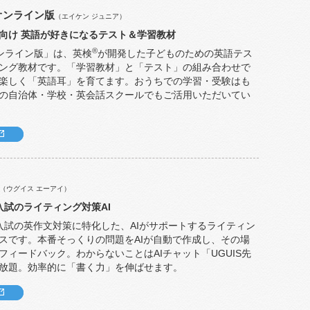
オンライン版
（エイケン ジュニア）
向け 英語が好きになるテスト＆学習教材
®
ンライン版」は、英検
が開発した子どものための英語テス
ング教材です。「学習教材」と「テスト」の組み合わせで
楽しく「英語耳」を育てます。おうちでの学習・受験はも
の自治体・学校・英会話スクールでもご活用いただいてい
（ウグイス エーアイ）
入試のライティング対策AI
入試の英作文対策に特化した、AIがサポートするライティン
スです。本番そっくりの問題をAIが自動で作成し、その場
フィードバック。わからないことはAIチャット「UGUIS先
放題。効率的に「書く力」を伸ばせます。