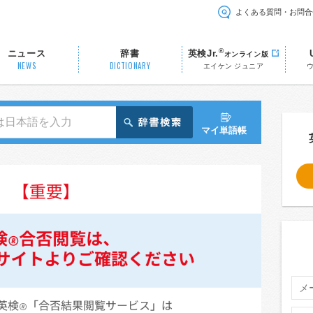
よくある質問・お問合
®
ニュース
辞書
英検Jr.
オンライン版
NEWS
DICTIONARY
エイケン ジュニア
マイ単語帳