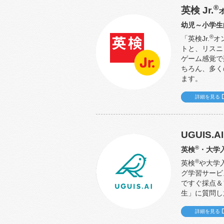
®
英検 Jr.
幼児～小学生
®
「英検Jr.
オ
トと、リスニ
ゲーム感覚で
ちろん、多く
ます。
詳細を見る
UGUIS.AI
®
英検
・大学
®
英検
や大学
グ学習サービ
ですぐ採点＆
生」に質問し
詳細を見る