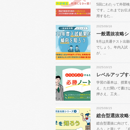
5回にわたって外部
です。これまでお伝
用するた...
2025/09/16
一般選抜攻略シ
9月は共通テスト出願
でしょう。年内入試
が、...
2025/10/15
レベルアップす
学習の基本は、授業
え、ただ聞いて書け
押さえ、工夫...
2025/08/15
総合型選抜攻略
総合型選抜に向けて
ろう」と題して、「