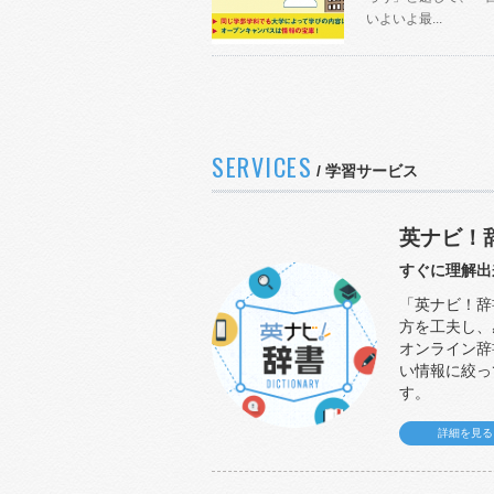
いよいよ最...
SERVICES
/
学習サービス
英ナビ！
すぐに理解出
「英ナビ！辞
方を工夫し、
オンライン辞
い情報に絞っ
す。
詳細を見る