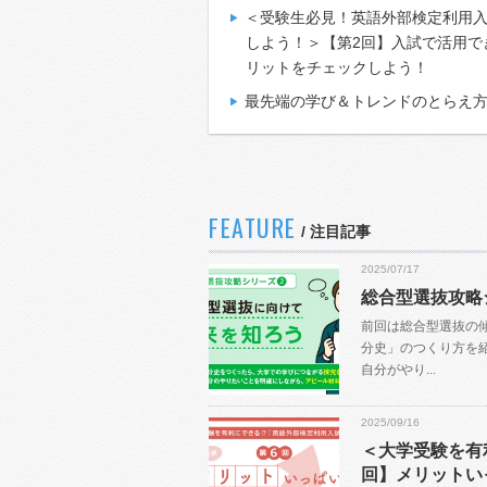
＜受験生必見！英語外部検定利用
しよう！＞【第2回】入試で活用で
リットをチェックしよう！
最先端の学び＆トレンドのとらえ
FEATURE
/ 注目記事
2025/07/17
総合型選抜攻略
前回は総合型選抜の
分史」のつくり方を
自分がやり...
2025/09/16
＜大学受験を有
回】メリットい