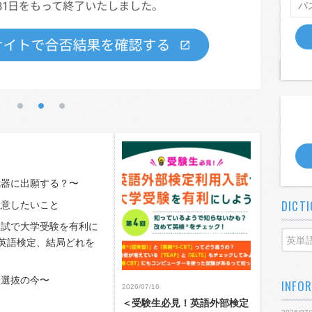
武器に出願する？〜
DICT
注意したいこと
入試で大学受験を有利に
英語検定、結局どれを
型選抜の今〜
INFO
2026/07/16
＜受験生必見！英語外部検定