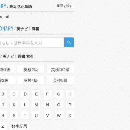
ORY
履歴を消す
/ 最近見た単語
s-tail
IONARY
/ 英ナビ！辞書
/ 英ナビ！辞書 索引
準1級
英検2級
英検準2級
検3級
英検4級
英検5級
B
C
D
E
F
G
H
J
K
L
M
N
O
P
R
S
T
U
V
W
X
Z
数字記号