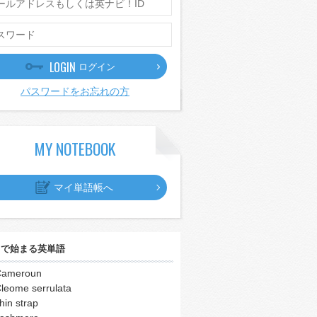
LOGIN
ログイン
パスワードをお忘れの方
MY NOTEBOOK
マイ単語帳へ
｣
で始まる英単語
Cameroun
leome serrulata
hin strap