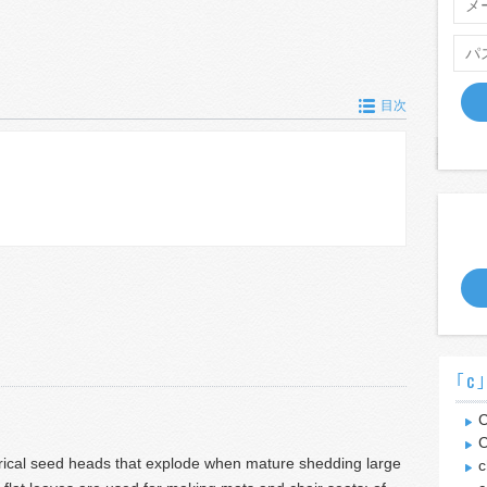
目次
｢c
C
ndrical seed heads that explode when mature shedding large
c