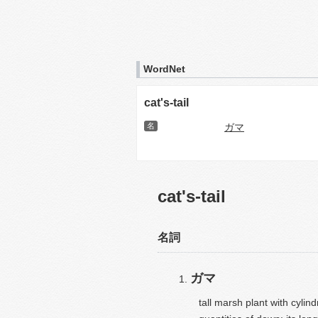
WordNet
cat's-tail
名
ガマ
cat's-tail
名詞
ガマ
tall marsh plant with cyli