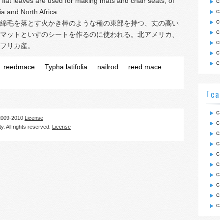
g flat leaves are used for making mats and chair seats; of
c
c
a and North Africa.
c
綿毛を落とす火かき棒のような種の東部を持つ、丈の高い
c
マットといすのシートを作るのに使われる。北アメリカ、
c
フリカ産。
c
c
reedmace
Typha latifolia
nailrod
reed mace
｢ca
c
09-2010
License
c
. All rights reserved.
License
c
c
c
c
c
c
c
c