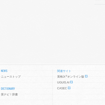
NEWS
関連サイト
®
ニューストップ
英検Jr.
オンライン版
UGUIS.AI
DICTIONARY
CASEC
英ナビ！辞書