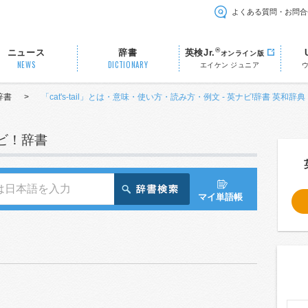
よくある質問・お問合
®
ニュース
辞書
英検Jr.
オンライン版
NEWS
DICTIONARY
エイケン ジュニア
辞書
>
「cat's-tail」とは・意味・使い方・読み方・例文 - 英ナビ!辞書 英和辞典
ナビ！辞書
マイ単語帳