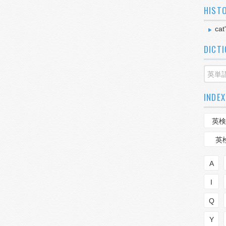
HIST
cat'
DICT
INDEX
英検
英
A
I
Q
Y