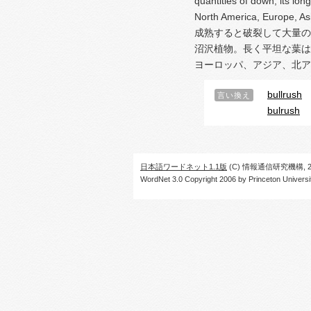
quantities of down; its lon
North America, Europe, Asi
成熟すると破裂して大量の
沼沢植物。長く平坦な葉は
ヨーロッパ、アジア、北ア
bullrush
言い換え
bulrush
日本語ワードネット1.1版
(C) 情報通信研究機構, 20
WordNet 3.0 Copyright 2006 by Princeton University