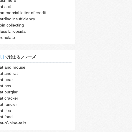
ashmere
at suit
ommercial letter of credit
ardiac insufficiency
oin collecting
lass Liliopsida
renulate
t｣
で始まるフレーズ
at and mouse
at and rat
at bear
at box
at burglar
at cracker
at fancier
at flea
at food
at-o'-nine-tails