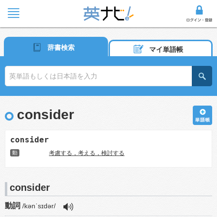
辞書検索
マイ単語帳
consider
consider
動
考慮する，考える，検討する
consider
動詞
/kənˈsɪdər/