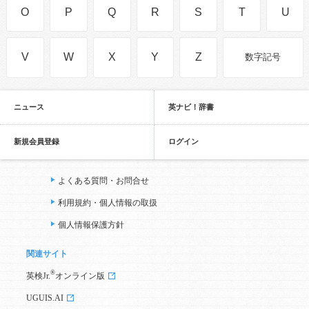
O
P
Q
R
S
T
U
V
W
X
Y
Z
数字記号
ニュース
英ナビ！辞書
新規会員登録
ログイン
よくある質問・お問合せ
利用規約・個人情報の取扱
個人情報保護方針
関連サイト
®
英検Jr.
オンライン版
UGUIS.AI