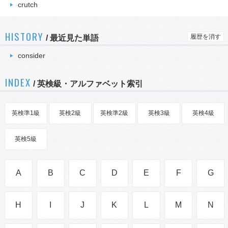
crutch
HISTORY
履歴を消す
/
最近見た単語
consider
INDEX
/ 英検級・アルファベット索引
英検準1級
英検2級
英検準2級
英検3級
英検4級
英検5級
A
B
C
D
E
F
G
H
I
J
K
L
M
N