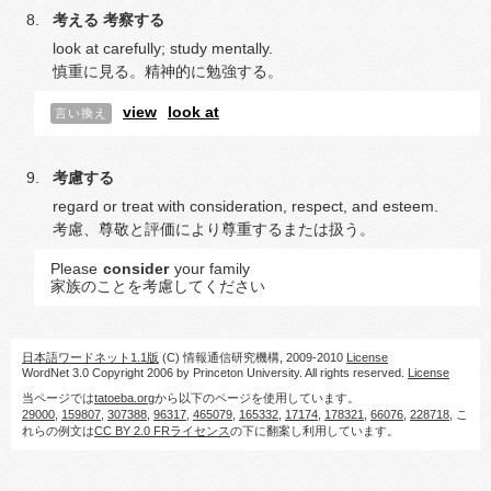
考える
考察する
look at carefully; study mentally.
慎重に見る。精神的に勉強する。
view
look at
言い換え
考慮する
regard or treat with consideration, respect, and esteem.
考慮、尊敬と評価により尊重するまたは扱う。
Please
consider
your family
家族のことを考慮してください
日本語ワードネット1.1版
(C) 情報通信研究機構, 2009-2010
License
WordNet 3.0 Copyright 2006 by Princeton University. All rights reserved.
License
当ページでは
tatoeba.org
から以下のページを使用しています。
29000
,
159807
,
307388
,
96317
,
465079
,
165332
,
17174
,
178321
,
66076
,
228718
, こ
れらの例文は
CC BY 2.0 FRライセンス
の下に翻案し利用しています。