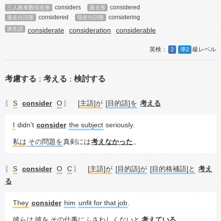
considers
considered
三人称単数現在形
過去形
considered
considering
過去分詞形
現在分詞形
派生語
considerate
consideration
considerable
2
準2
考慮する
考える
検討する
；
；
S
consider
O
[主語]が
[目的語]を
考える
〖
〗
I
 didn't 
consider
the subject
 seriously.
私は
その問題を
真剣には
考えなかった
。
S
consider
O
C
[主語]が
[目的語]が
[目的格補語]と
考え
〖
〗
る
They
consider
him
unfit for that job
.
彼らは
彼を
その仕事にふさわしくないと
考えている
。