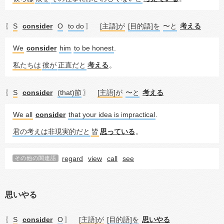
S
consider
O
to do
[主語]が
[目的語]を
〜と
考える
〖
〗
We
consider
him
to be honest
.
私たちは
彼が
正直だと
考える
。
S
consider
(that)節
[主語]が
〜と
考える
〖
〗
We all
consider
that your idea is impractical
.
君の考えは非現実的だと
皆
思っている
。
regard
view
call
see
その他の関連語
思いやる
S
consider
O
[主語]が
[目的語]を
思いやる
〖
〗