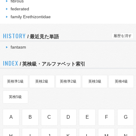
fibrous
federated
family Erethizontidae
HISTORY
履歴を消す
/
最近見た単語
fantasm
INDEX
/ 英検級・アルファベット索引
英検準1級
英検2級
英検準2級
英検3級
英検4級
英検5級
A
B
C
D
E
F
G