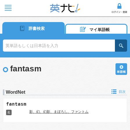
辞書検索
マイ単語帳
fantasm
WordNet
目次
fantasm
影、幻、幻影、まぼろし、ファントム
名