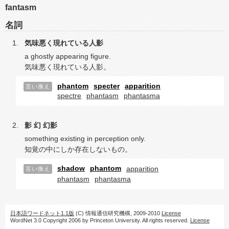
fantasm
名詞
気味悪く現れている人影
a ghostly appearing figure.
気味悪く現れている人影。
phantom
specter
apparition
言い換え
spectre
phantasm
phantasma
影
幻
幻影
something existing in perception only.
知覚の中にしか存在しないもの。
shadow
phantom
apparition
言い換え
phantasm
phantasma
日本語ワードネット1.1版
(C) 情報通信研究機構, 2009-2010
License
WordNet 3.0 Copyright 2006 by Princeton University. All rights reserved.
License