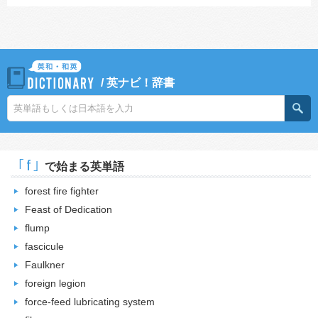
/
英ナビ！辞書
｢f｣
で始まる英単語
forest fire fighter
Feast of Dedication
flump
fascicule
Faulkner
foreign legion
force-feed lubricating system