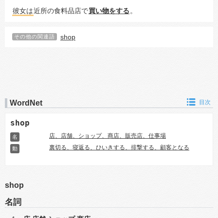
彼女は
近所の食料品店で
買い物をする
。
shop
その他の関連語
WordNet
目次
shop
店、店舗、ショップ、商店、販売店、仕事場
名
裏切る、寝返る、ひいきする、排撃する、顧客となる
動
shop
名詞