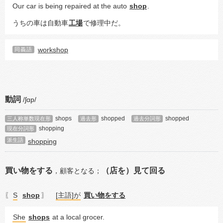
Our car is being repaired at the auto 
shop
.
うちの車は自動車
工場
で修理中だ。
workshop
同義語
動詞
/ʃɑp/
shops
shopped
shopped
三人称単数現在形
過去形
過去分詞形
shopping
現在分詞形
派生語
shopping
買い物をする
（店を）見て回る
，
顧客となる；
S
shop
[主語]が
買い物をする
〖
〗
She
shops
 at a local grocer.