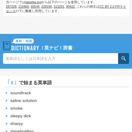
当ページでは
tatoeba.org
から以下のページを使用しています。
287209
,
116460
,
65544
,
228190
,
313291
,
90422
, これらの例文は
CC BY 2.0 FRライ
センス
の下に翻案し利用しています。
/
英ナビ！辞書
｢s｣
で始まる英単語
soundtrack
saline solution
smoke
sleepy dick
sharpy
slaveholding