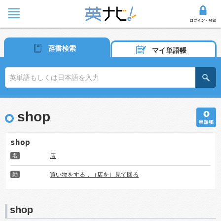
辞書検索
マイ単語帳
shop
shop
名
店
動
買い物をする，（店を）見て回る
shop