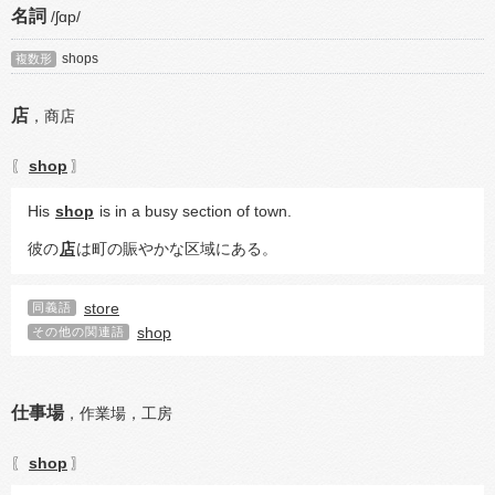
名詞
/ʃɑp/
shops
複数形
店
，
商店
shop
〖
〗
His 
shop
 is in a busy section of town.
彼の
店
は町の賑やかな区域にある。
store
同義語
shop
その他の関連語
仕事場
，
作業場，
工房
shop
〖
〗