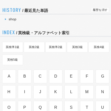
HISTORY
履歴を消す
/
最近見た単語
shop
INDEX
/ 英検級・アルファベット索引
英検準1級
英検2級
英検準2級
英検3級
英検4級
英検5級
A
B
C
D
E
F
G
H
I
J
K
L
M
N
O
P
Q
R
S
T
U