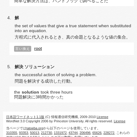
簡単な解決方法は、ハンドブックで調べることだ
解
the set of values that give a true statement when substituted
into an equation.
方程式に代入されるとき、真の命題となるような値の集合。
root
言い換え
解決
ソリューション
the successful action of solving a problem.
問題を解決する成功した行動。
the
solution
took three hours
問題解決に3時間かかった
日本語ワードネット1.1版
(C) 情報通信研究機構, 2009-2010
License
WordNet 3.0 Copyright 2006 by Princeton University. All rights reserved.
License
当ページでは
tatoeba.org
から以下のページを使用しています。
310355
,
93353
,
50013
,
212730
,
1331972
,
43744
,
206496
,
65626
,
228272
, これらの