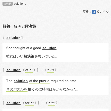
solutions
複数形
2
解答
解決策
，
解法；
solution
〖
〗
She thought of a good 
solution
.
彼女はいい
解決策
を思いついた。
solution
of 〜
〜の
〖
《
》〗
《
》
The 
solution
of the puzzle
 required no time.
そのパズルを
解く
のに時間はかからなかった。
solution
for 〜
〜の
〖
《
》〗
《
》