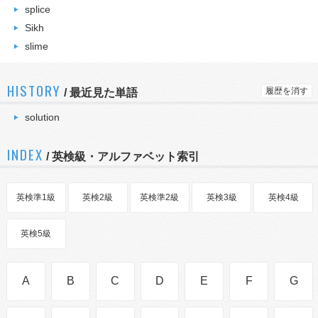
splice
Sikh
slime
HISTORY
履歴を消す
/
最近見た単語
solution
INDEX
/ 英検級・アルファベット索引
英検準1級
英検2級
英検準2級
英検3級
英検4級
英検5級
A
B
C
D
E
F
G