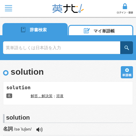
辞書検索
マイ単語帳
solution
solution
名
解答，解決策
；
溶液
solution
名詞
/səˈluʃən/