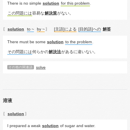
There is no simple 
solution
for this problem
.
この問題には
容易な
解決策
がない。
solution
to ~
by ~
[主語]による
[目的語]への
解答
〖
〗
There must be some 
solution
to the problem
.
その問題には
何らかの
解決法
があるに違いない。
solve
その他の関連語
溶液
solution
〖
〗
I prepared a weak 
solution
 of sugar and water.