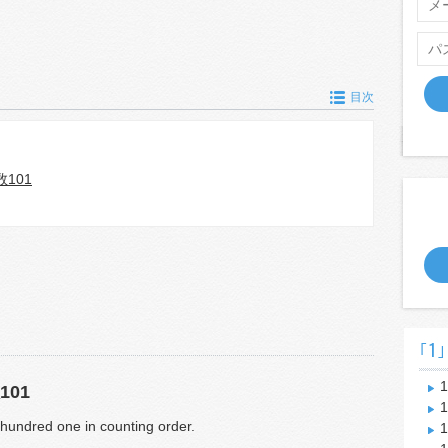
目次
101
｢1｣
1
01
1
 hundred one in counting order.
1