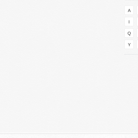
A
I
Q
Y