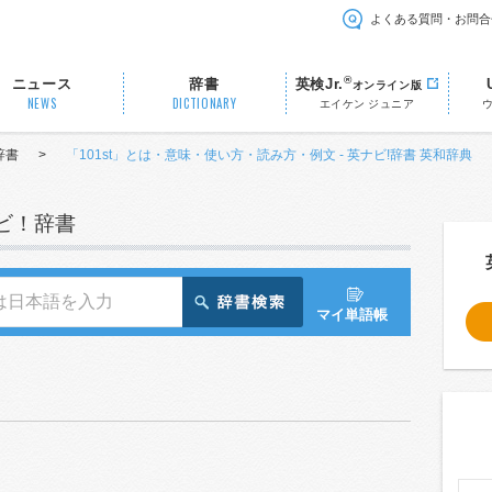
よくある質問・お問合
®
ニュース
辞書
英検Jr.
オンライン版
NEWS
DICTIONARY
エイケン ジュニア
辞書
>
「101st」とは・意味・使い方・読み方・例文 - 英ナビ!辞書 英和辞典
ナビ！辞書
マイ単語帳