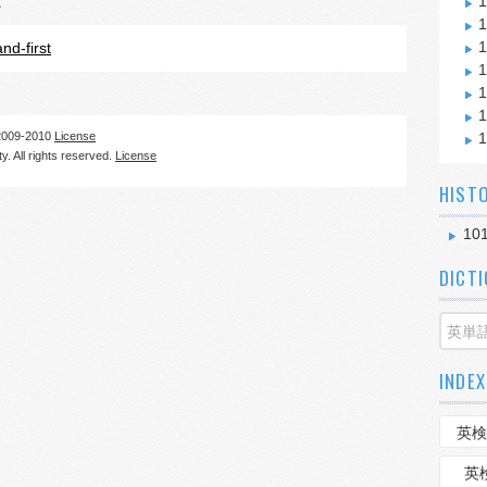
。
1
1
1
nd-first
1
1
1
09-2010
License
1
. All rights reserved.
License
HIST
101
DICT
INDEX
英検
英