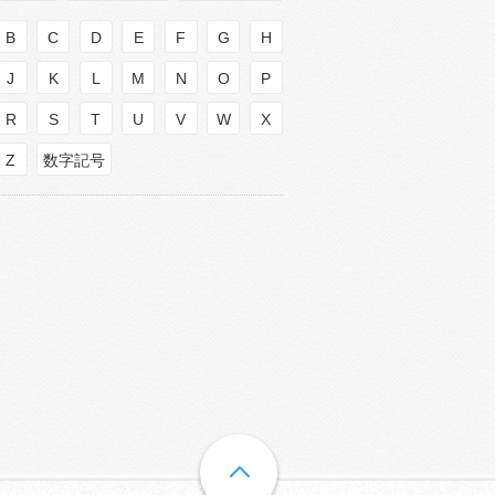
B
C
D
E
F
G
H
J
K
L
M
N
O
P
R
S
T
U
V
W
X
Z
数字記号