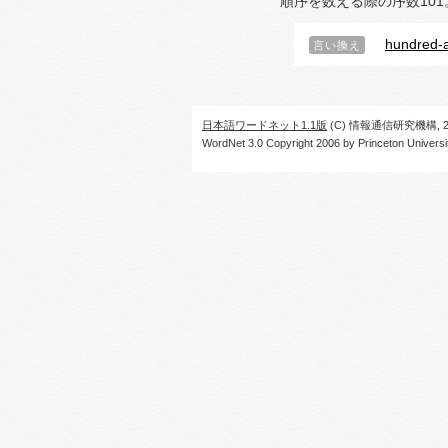
順序を数える際の序数101
hundred-a
言い換え
日本語ワードネット1.1版
(C) 情報通信研究機構, 20
WordNet 3.0 Copyright 2006 by Princeton University