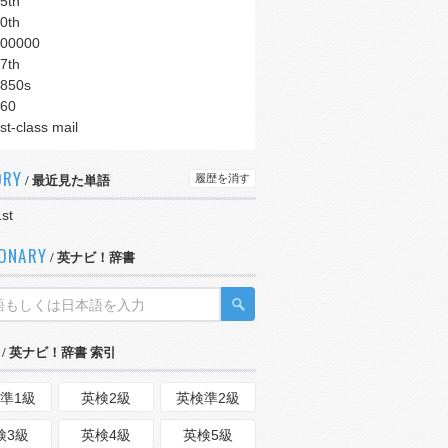
5th
0th
00000
7th
850s
60
st-class mail
ORY
履歴を消す
/ 最近見た単語
st
IONARY
/ 英ナビ！辞書
/ 英ナビ！辞書 索引
準1級
英検2級
英検準2級
検3級
英検4級
英検5級