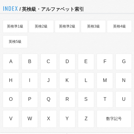
INDEX
/ 英検級・アルファベット索引
英検準1級
英検2級
英検準2級
英検3級
英検4級
英検5級
A
B
C
D
E
F
G
H
I
J
K
L
M
N
O
P
Q
R
S
T
U
V
W
X
Y
Z
数字記号