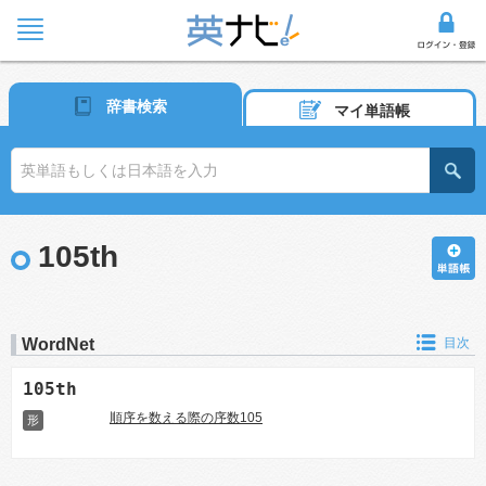
辞書検索
マイ単語帳
105th
WordNet
目次
105th
順序を数える際の序数105
形