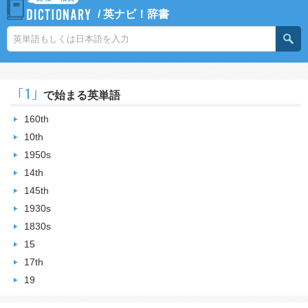
/
英ナビ！辞書
｢1｣
で始まる英単語
160th
10th
1950s
14th
145th
1930s
1830s
15
17th
19