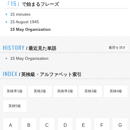
｢15｣
で始まるフレーズ
15 minutes
15 August 1945
15 May Organization
HISTORY
履歴を消す
/
最近見た単語
15 May Organization
INDEX
/ 英検級・アルファベット索引
英検準1級
英検2級
英検準2級
英検3級
英検4級
英検5級
A
B
C
D
E
F
G