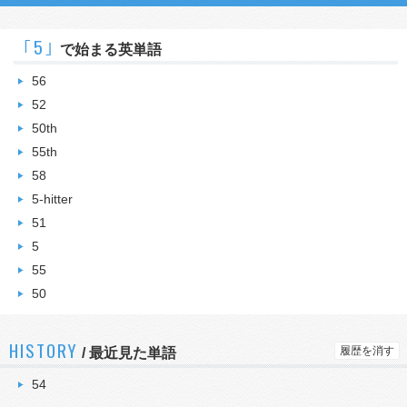
｢5｣
で始まる英単語
56
52
50th
55th
58
5-hitter
51
5
55
50
HISTORY
履歴を消す
/
最近見た単語
54