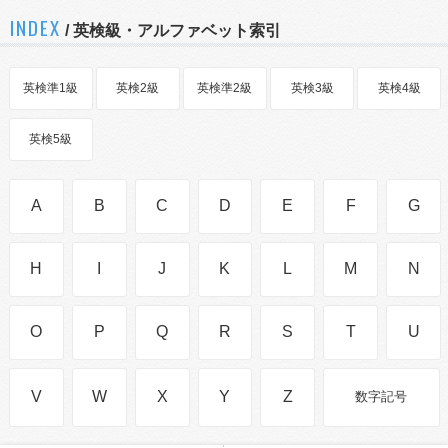
INDEX
/ 英検級・アルファベット索引
英検準1級
英検2級
英検準2級
英検3級
英検4級
英検5級
A
B
C
D
E
F
G
H
I
J
K
L
M
N
O
P
Q
R
S
T
U
V
W
X
Y
Z
数字記号