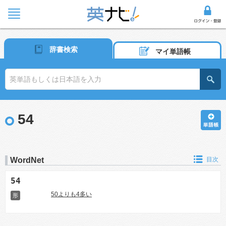
辞書検索
マイ単語帳
54
WordNet
目次
54
50よりも4多い
形