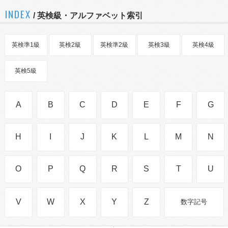
INDEX
/ 英検級・アルファベット索引
英検準1級
英検2級
英検準2級
英検3級
英検4級
英検5級
A
B
C
D
E
F
G
H
I
J
K
L
M
N
O
P
Q
R
S
T
U
V
W
X
Y
Z
数字記号