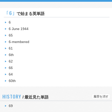
｢6｣
で始まる英単語
6
6 June 1944
65
6-membered
61
6th
62
66
64
60th
HISTORY
履歴を消す
/
最近見た単語
69