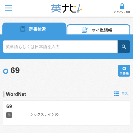
辞書検索
マイ単語帳
69
WordNet
目次
69
シックスナインの
形