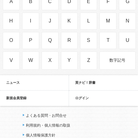
A
B
C
D
E
F
G
H
I
J
K
L
M
N
O
P
Q
R
S
T
U
V
W
X
Y
Z
数字記号
ニュース
英ナビ！辞書
新規会員登録
ログイン
よくある質問・お問合せ
利用規約・個人情報の取扱
個人情報保護方針