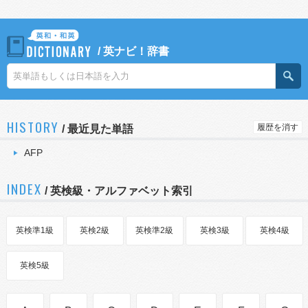
/
英ナビ！辞書
HISTORY
履歴を消す
/
最近見た単語
AFP
INDEX
/ 英検級・アルファベット索引
英検準1級
英検2級
英検準2級
英検3級
英検4級
英検5級