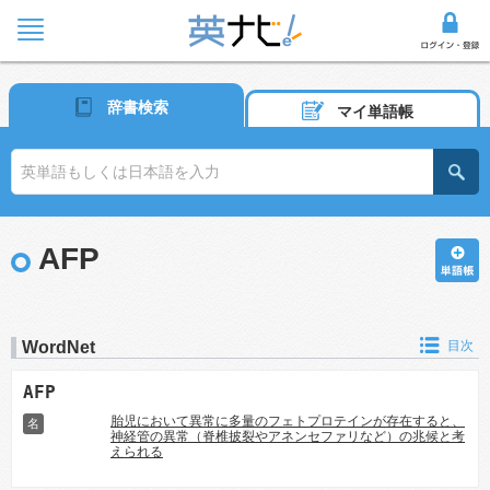
辞書検索
マイ単語帳
AFP
WordNet
目次
AFP
胎児において異常に多量のフェトプロテインが存在すると、
名
神経管の異常（脊椎披裂やアネンセファリなど）の兆候と考
えられる