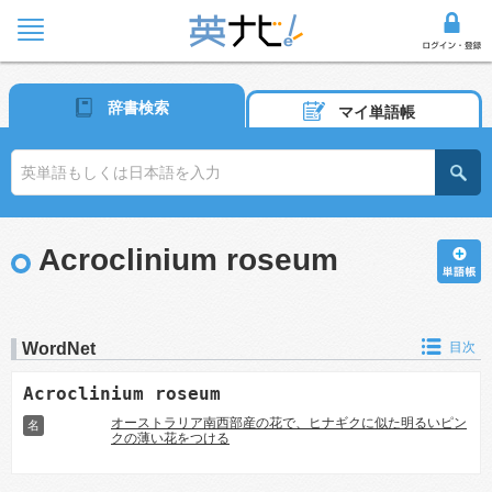
辞書検索
マイ単語帳
Acroclinium roseum
WordNet
目次
Acroclinium roseum
オーストラリア南西部産の花で、ヒナギクに似た明るいピン
名
クの薄い花をつける