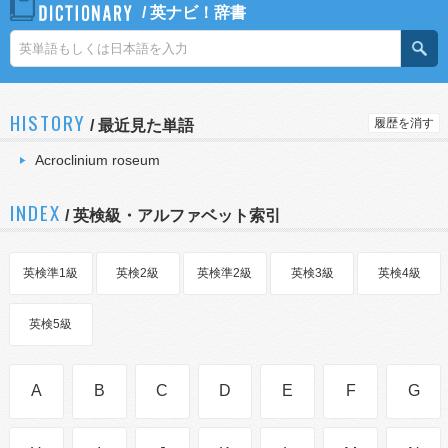
/
英ナビ！辞書
HISTORY
履歴を消す
/
最近見た単語
Acroclinium roseum
INDEX
/ 英検級・アルファベット索引
英検準1級
英検2級
英検準2級
英検3級
英検4級
英検5級
A
B
C
D
E
F
G