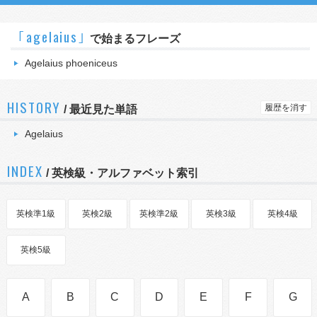
｢agelaius｣
で始まるフレーズ
Agelaius phoeniceus
HISTORY
履歴を消す
/
最近見た単語
Agelaius
INDEX
/ 英検級・アルファベット索引
英検準1級
英検2級
英検準2級
英検3級
英検4級
英検5級
A
B
C
D
E
F
G