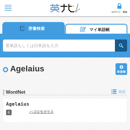
辞書検索
マイ単語帳
Agelaius
WordNet
目次
Agelaius
ハゴロモガラス
名