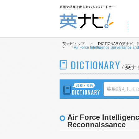
英ナビトップ
>
DICTIONARY/英ナビ！
>
「Air Force Intelligence Surve
DICTIONARY
/ 英
Air Force Intelligen
Reconnaissance