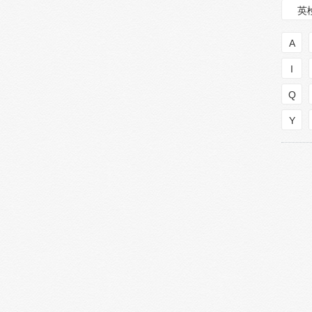
英
A
I
Q
Y