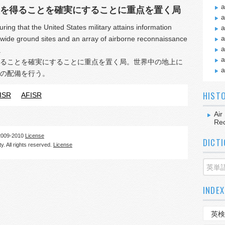
a
を得ることを確実にすることに重点を置く局
a
ing that the United States military attains information
a
a
dwide ground sites and an array of airborne reconnaissance
a
.
a
ることを確実にすることに重点を置く局。世界中の地上に
a
の配備を行う。
HIST
 ISR
AFISR
Air
Re
09-2010
License
DICT
. All rights reserved.
License
INDEX
英検