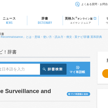
よくある質問・お問合
®
ニュース
辞書
英検Jr.
オンライン版
NEWS
DICTIONARY
エイケン ジュニア
辞書
illance and Reconnaissance」とは・意味・使い方・読み方・例文 - 英ナビ!辞書 英和辞典
ナビ！辞書
マイ単語帳
ce Surveillance and