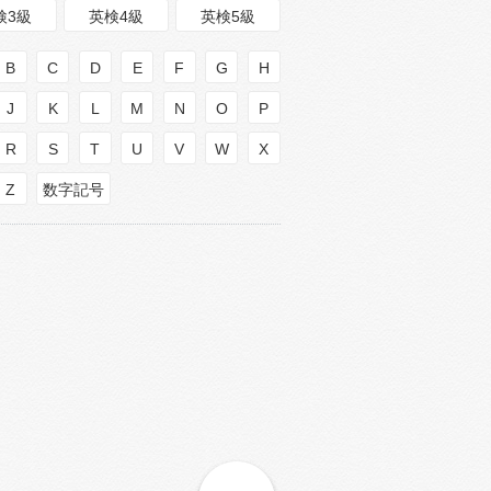
検3級
英検4級
英検5級
B
C
D
E
F
G
H
J
K
L
M
N
O
P
R
S
T
U
V
W
X
Z
数字記号