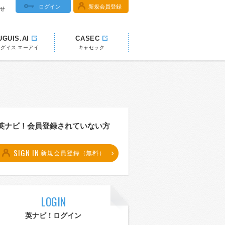
ログイン
新規会員登録
せ
UGUIS.AI
CASEC
ウグイス エーアイ
キャセック
英ナビ！会員登録されていない方
SIGN IN
新規会員登録（無料）
LOGIN
英ナビ！ログイン