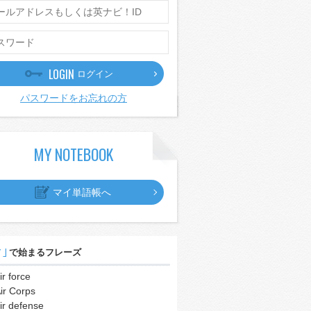
LOGIN
ログイン
パスワードをお忘れの方
MY NOTEBOOK
マイ単語帳へ
r｣
で始まるフレーズ
ir force
ir Corps
ir defense