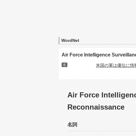
WordNet
Air Force Intelligence Surveill
名
米国の軍は優位に情
Air Force Intellige
Reconnaissance
名詞