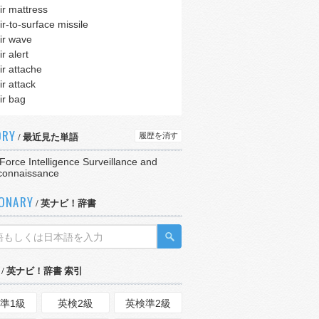
ir mattress
ir-to-surface missile
ir wave
ir alert
ir attache
ir attack
ir bag
ORY
履歴を消す
/ 最近見た単語
 Force Intelligence Surveillance and
connaissance
IONARY
/ 英ナビ！辞書
/ 英ナビ！辞書 索引
準1級
英検2級
英検準2級