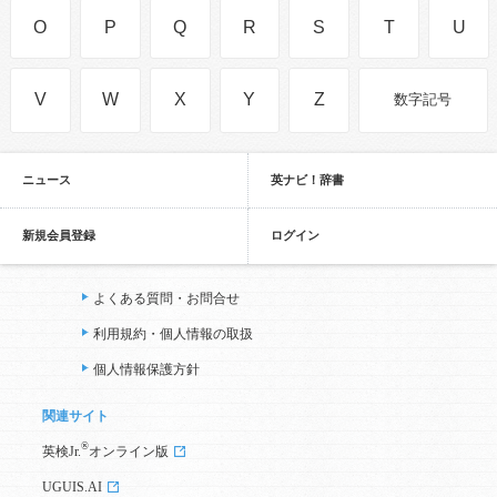
O
P
Q
R
S
T
U
V
W
X
Y
Z
数字記号
ニュース
英ナビ！辞書
新規会員登録
ログイン
よくある質問・お問合せ
利用規約・個人情報の取扱
個人情報保護方針
関連サイト
®
英検Jr.
オンライン版
UGUIS.AI