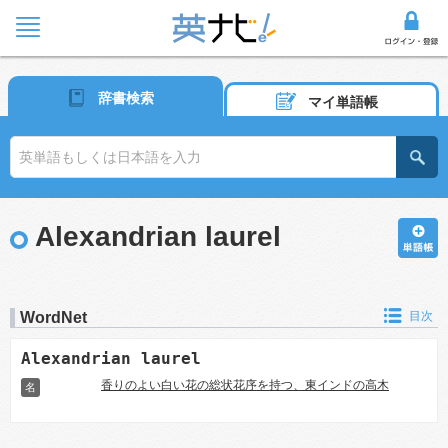
辞書検索
マイ単語帳
Alexandrian laurel
WordNet
目次
Alexandrian laurel
香りのよい白い花の総状花序を持つ、東インドの高木
名