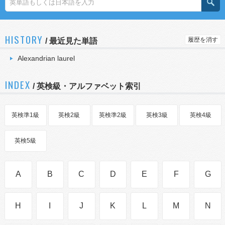
HISTORY
履歴を消す
/
最近見た単語
Alexandrian laurel
INDEX
/ 英検級・アルファベット索引
英検準1級
英検2級
英検準2級
英検3級
英検4級
英検5級
A
B
C
D
E
F
G
H
I
J
K
L
M
N