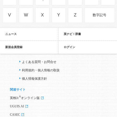
V
W
X
Y
Z
数字記号
ニュース
英ナビ！辞書
新規会員登録
ログイン
よくある質問・お問合せ
利用規約・個人情報の取扱
個人情報保護方針
関連サイト
®
英検Jr.
オンライン版
UGUIS.AI
CASEC