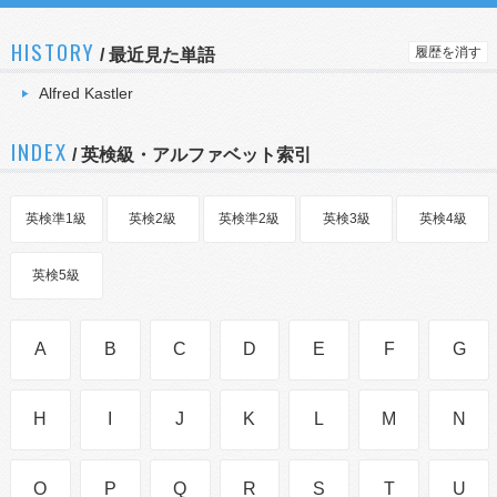
HISTORY
履歴を消す
/
最近見た単語
Alfred Kastler
INDEX
/ 英検級・アルファベット索引
英検準1級
英検2級
英検準2級
英検3級
英検4級
英検5級
A
B
C
D
E
F
G
H
I
J
K
L
M
N
O
P
Q
R
S
T
U