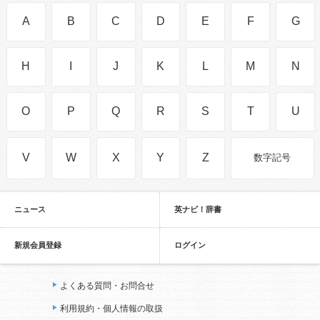
A
B
C
D
E
F
G
H
I
J
K
L
M
N
O
P
Q
R
S
T
U
V
W
X
Y
Z
数字記号
ニュース
英ナビ！辞書
新規会員登録
ログイン
よくある質問・お問合せ
利用規約・個人情報の取扱