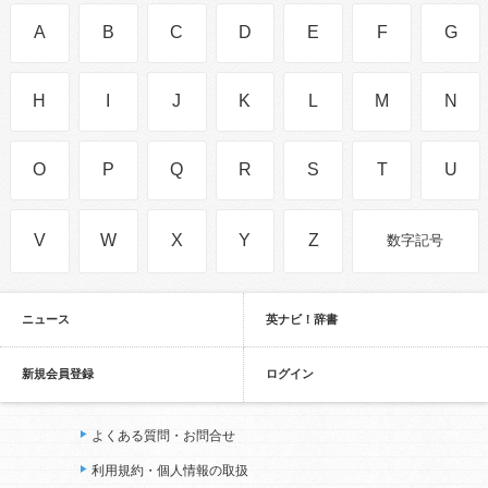
A
B
C
D
E
F
G
H
I
J
K
L
M
N
O
P
Q
R
S
T
U
V
W
X
Y
Z
数字記号
ニュース
英ナビ！辞書
新規会員登録
ログイン
よくある質問・お問合せ
利用規約・個人情報の取扱