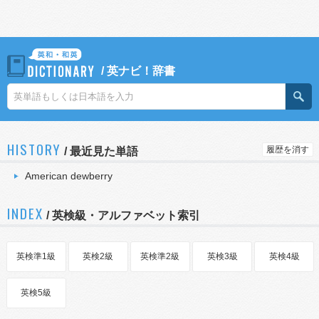
/
英ナビ！辞書
HISTORY
履歴を消す
/
最近見た単語
American dewberry
INDEX
/ 英検級・アルファベット索引
英検準1級
英検2級
英検準2級
英検3級
英検4級
英検5級