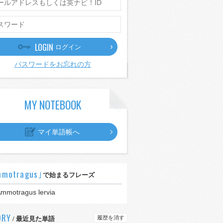
LOGIN
ログイン
パスワードをお忘れの方
MY NOTEBOOK
マイ単語帳へ
motragus｣
で始まるフレーズ
mmotragus lervia
ORY
履歴を消す
/ 最近見た単語