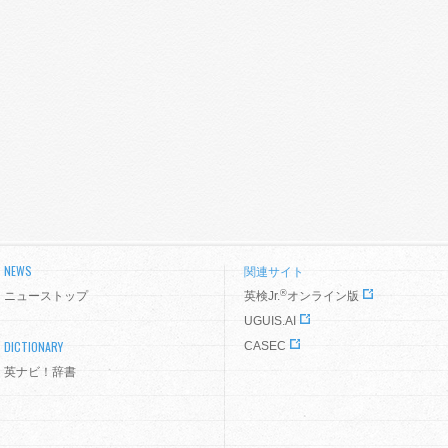
NEWS
関連サイト
®
ニューストップ
英検Jr.
オンライン版
UGUIS.AI
DICTIONARY
CASEC
英ナビ！辞書