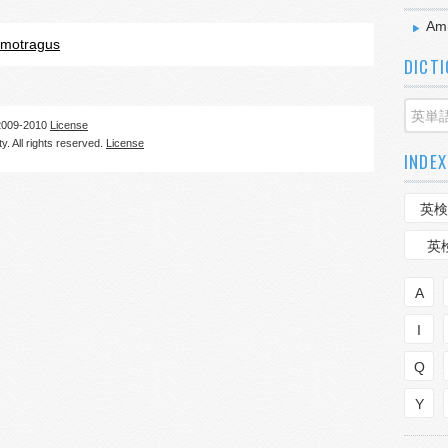
Am
motragus
DICT
09-2010
License
. All rights reserved.
License
INDEX
英検
英
A
I
Q
Y