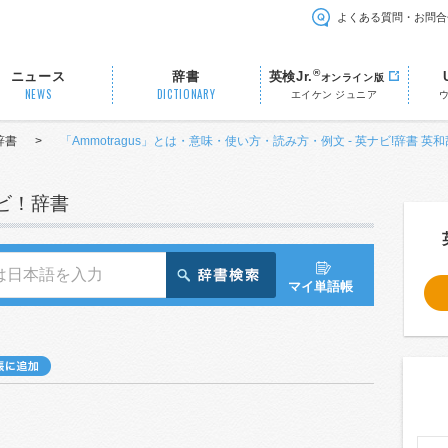
よくある質問・お問合
®
ニュース
辞書
英検Jr.
オンライン版
NEWS
DICTIONARY
エイケン ジュニア
辞書
>
「Ammotragus」とは・意味・使い方・読み方・例文 - 英ナビ!辞書 英
ナビ！辞書
マイ単語帳