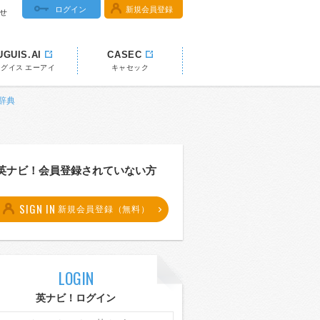
ログイン
新規会員登録
せ
UGUIS.AI
CASEC
ウグイス エーアイ
キャセック
和辞典
英ナビ！会員登録されていない方
SIGN IN
新規会員登録（無料）
LOGIN
英ナビ！ログイン