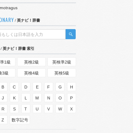
motragus
IONARY
/ 英ナビ！辞書
/ 英ナビ！辞書 索引
準1級
英検2級
英検準2級
検3級
英検4級
英検5級
B
C
D
E
F
G
H
J
K
L
M
N
O
P
R
S
T
U
V
W
X
Z
数字記号