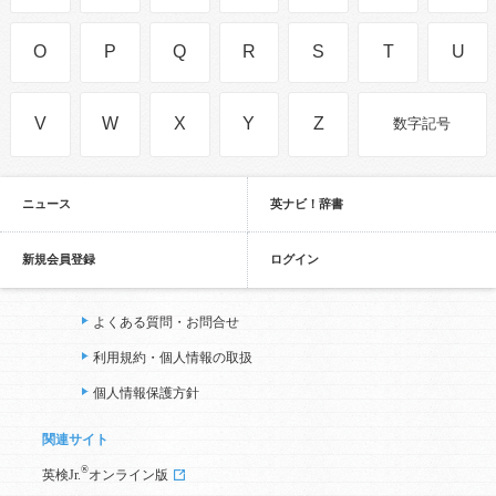
O
P
Q
R
S
T
U
V
W
X
Y
Z
数字記号
ニュース
英ナビ！辞書
新規会員登録
ログイン
よくある質問・お問合せ
利用規約・個人情報の取扱
個人情報保護方針
関連サイト
®
英検Jr.
オンライン版