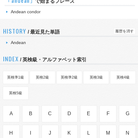
｢andean｣
で始まるフレーズ
Andean condor
HISTORY
履歴を消す
/
最近見た単語
Andean
INDEX
/ 英検級・アルファベット索引
英検準1級
英検2級
英検準2級
英検3級
英検4級
英検5級
A
B
C
D
E
F
G
H
I
J
K
L
M
N