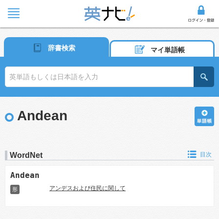
辞書検索
マイ単語帳
Andean
WordNet
目次
Andean
アンデスおよび住民に関して
形