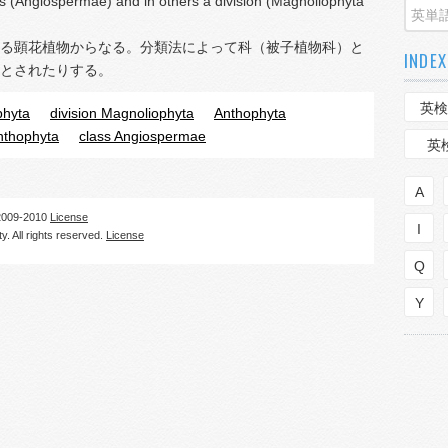
s (Angiospermae) and in others a division (Magnoliophyta
る顕花植物からなる。分類法によって科（被子植物科）と
INDEX
とされたりする。
英検
phyta
division Magnoliophyta
Anthophyta
Anthophyta
class Angiospermae
英
A
09-2010
License
I
. All rights reserved.
License
Q
Y