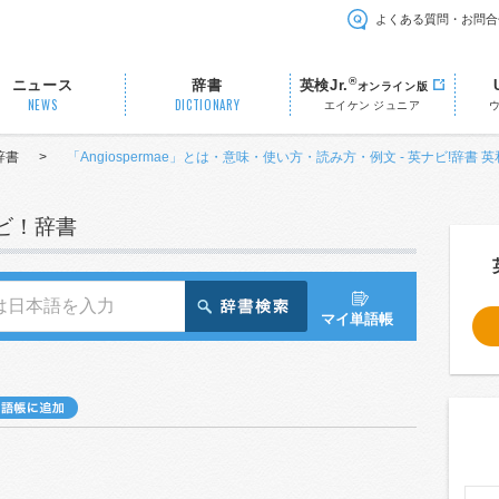
よくある質問・お問合
®
ニュース
辞書
英検Jr.
オンライン版
NEWS
DICTIONARY
エイケン ジュニア
辞書
>
「Angiospermae」とは・意味・使い方・読み方・例文 - 英ナビ!辞書 
ナビ！辞書
マイ単語帳