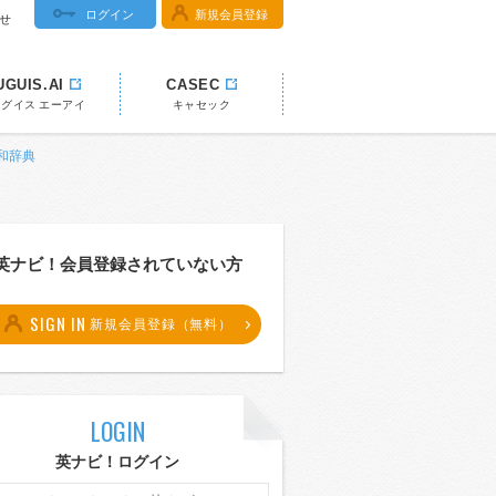
ログイン
新規会員登録
せ
UGUIS.AI
CASEC
ウグイス エーアイ
キャセック
英和辞典
英ナビ！会員登録されていない方
SIGN IN
新規会員登録（無料）
LOGIN
英ナビ！ログイン