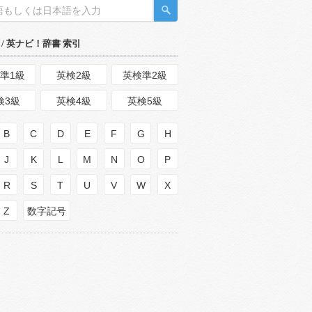
/ 英ナビ！辞書 索引
準1級
英検2級
英検準2級
検3級
英検4級
英検5級
B
C
D
E
F
G
H
J
K
L
M
N
O
P
R
S
T
U
V
W
X
Z
数字記号