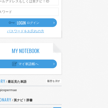
LOGIN
ログイン
パスワードをお忘れの方
MY NOTEBOOK
マイ単語帳へ
ORY
履歴を消す
/ 最近見た単語
giospermae
IONARY
/ 英ナビ！辞書