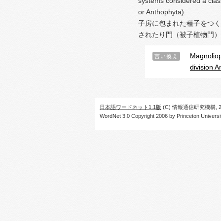
systems considered a clas
or Anthophyta).
子房に包まれた種子をつく
されたり門（被子植物門）
Magnolio
言い換え
division 
日本語ワードネット1.1版
(C) 情報通信研究機構, 20
WordNet 3.0 Copyright 2006 by Princeton University