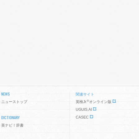
NEWS
関連サイト
®
ニューストップ
英検Jr.
オンライン版
UGUIS.AI
DICTIONARY
CASEC
英ナビ！辞書