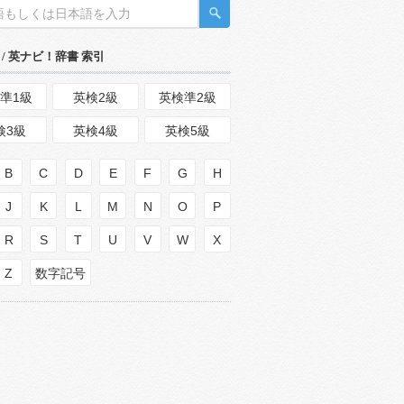
/ 英ナビ！辞書 索引
準1級
英検2級
英検準2級
検3級
英検4級
英検5級
B
C
D
E
F
G
H
J
K
L
M
N
O
P
R
S
T
U
V
W
X
Z
数字記号