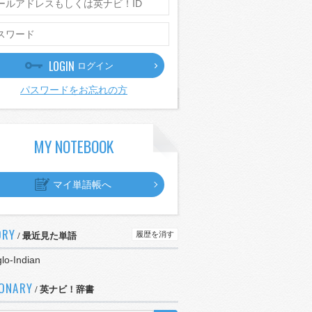
LOGIN
ログイン
パスワードをお忘れの方
MY NOTEBOOK
マイ単語帳へ
ORY
履歴を消す
/ 最近見た単語
lo-Indian
IONARY
/ 英ナビ！辞書