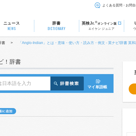
よくある質問・お問合
®
ニュース
辞書
英検Jr.
オンライン版
NEWS
DICTIONARY
エイケン ジュニア
辞書
>
「Anglo-Indian」とは・意味・使い方・読み方・例文 - 英ナビ!辞書 英
ナビ！辞書
マイ単語帳