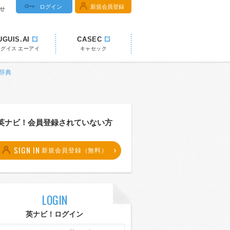
ログイン
新規会員登録
せ
UGUIS.AI
CASEC
ウグイス エーアイ
キャセック
和辞典
英ナビ！会員登録されていない方
SIGN IN
新規会員登録（無料）
LOGIN
英ナビ！ログイン