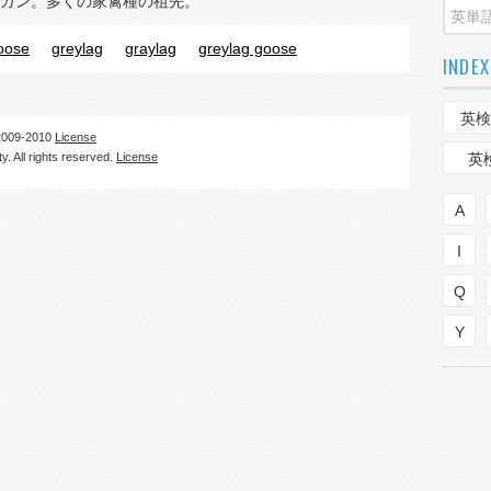
ガン。多くの家禽種の祖先。
oose
greylag
graylag
greylag goose
INDEX
英検
09-2010
License
. All rights reserved.
License
英
A
I
Q
Y