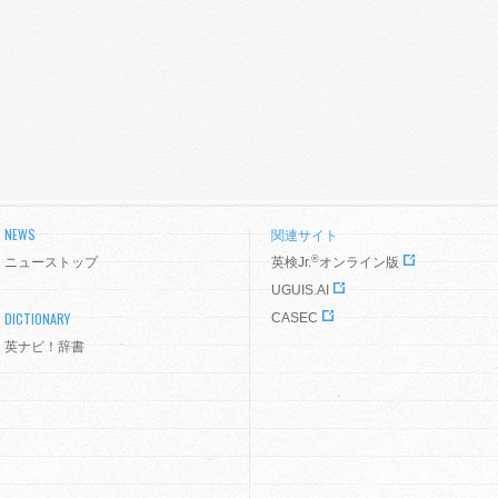
NEWS
関連サイト
®
ニューストップ
英検Jr.
オンライン版
UGUIS.AI
DICTIONARY
CASEC
英ナビ！辞書