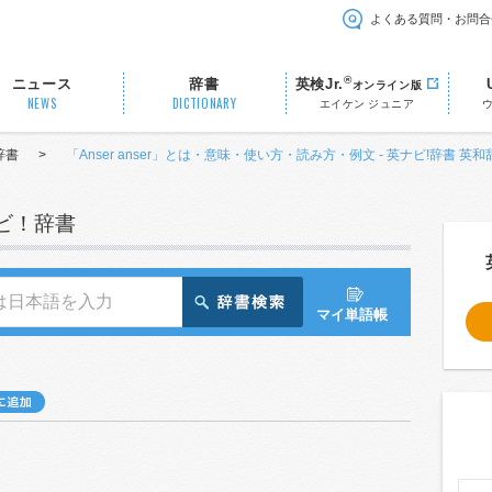
よくある質問・お問合
®
ニュース
辞書
英検Jr.
オンライン版
NEWS
DICTIONARY
エイケン ジュニア
辞書
>
「Anser anser」とは・意味・使い方・読み方・例文 - 英ナビ!辞書 英和
ナビ！辞書
マイ単語帳