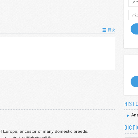
目次
HIST
Ans
DICT
f Europe; ancestor of many domestic breeds.