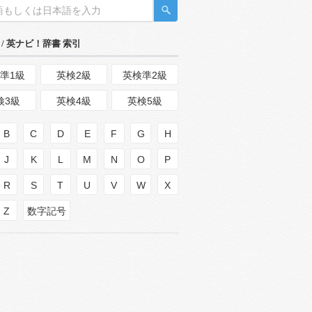
/ 英ナビ！辞書 索引
準1級
英検2級
英検準2級
検3級
英検4級
英検5級
B
C
D
E
F
G
H
J
K
L
M
N
O
P
R
S
T
U
V
W
X
Z
数字記号