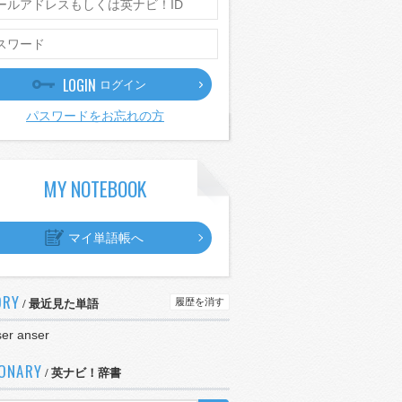
LOGIN
ログイン
パスワードをお忘れの方
MY NOTEBOOK
マイ単語帳へ
ORY
履歴を消す
/ 最近見た単語
er anser
IONARY
/ 英ナビ！辞書