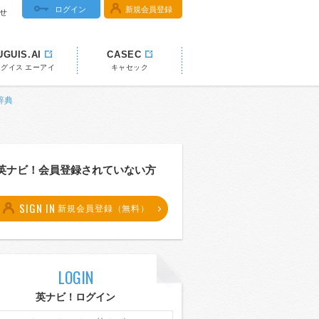
ログイン
新規会員登録
せ
UGUIS.AI
CASEC
ウグイス エーアイ
キャセック
辞典
英ナビ！会員登録されていない方
SIGN IN
新規会員登録（無料）
LOGIN
英ナビ！ログイン