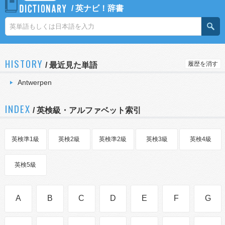
/
英ナビ！辞書
HISTORY
履歴を消す
/
最近見た単語
Antwerpen
INDEX
/ 英検級・アルファベット索引
英検準1級
英検2級
英検準2級
英検3級
英検4級
英検5級
A
B
C
D
E
F
G