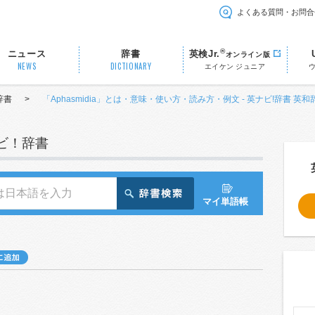
よくある質問・お問合
®
ニュース
辞書
英検Jr.
オンライン版
NEWS
DICTIONARY
エイケン ジュニア
辞書
>
「Aphasmidia」とは・意味・使い方・読み方・例文 - 英ナビ!辞書 英和
ナビ！辞書
マイ単語帳