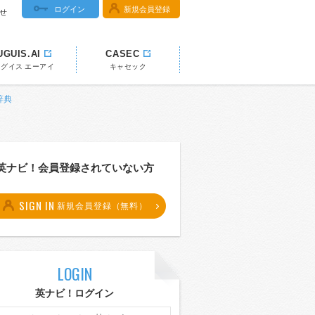
ログイン
新規会員登録
せ
UGUIS.AI
CASEC
ウグイス エーアイ
キャセック
辞典
英ナビ！会員登録されていない方
SIGN IN
新規会員登録（無料）
LOGIN
英ナビ！ログイン