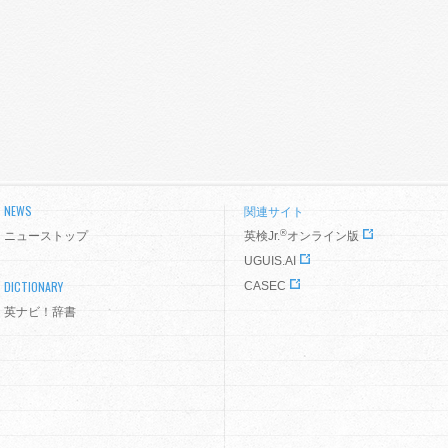
NEWS
関連サイト
®
ニューストップ
英検Jr.
オンライン版
UGUIS.AI
DICTIONARY
CASEC
英ナビ！辞書