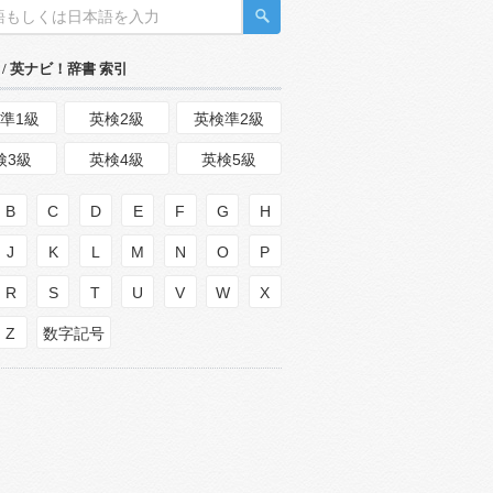
/ 英ナビ！辞書 索引
準1級
英検2級
英検準2級
検3級
英検4級
英検5級
B
C
D
E
F
G
H
J
K
L
M
N
O
P
R
S
T
U
V
W
X
Z
数字記号