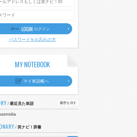
LOGIN
ログイン
パスワードをお忘れの方
MY NOTEBOOK
マイ単語帳へ
ORY
履歴を消す
/ 最近見た単語
hasmidia
IONARY
/ 英ナビ！辞書