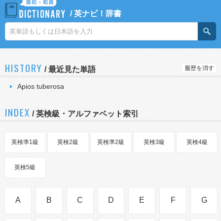
/
英ナビ！辞書
HISTORY
履歴を消す
/
最近見た単語
Apios tuberosa
INDEX
/ 英検級・アルファベット索引
英検準1級
英検2級
英検準2級
英検3級
英検4級
英検5級
A
B
C
D
E
F
G