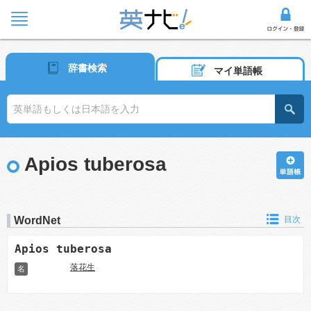
辞書検索
マイ単語帳
Apios tuberosa
WordNet
目次
Apios tuberosa
落花生
名