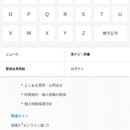
O
P
Q
R
S
T
U
V
W
X
Y
Z
数字記号
ニュース
英ナビ！辞書
新規会員登録
ログイン
よくある質問・お問合せ
利用規約・個人情報の取扱
個人情報保護方針
関連サイト
®
英検Jr.
オンライン版