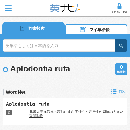
辞書検索
マイ単語帳
Aplodontia rufa
WordNet
目次
Aplodontia rufa
北米太平洋沿岸の高地にすむ夜行性・穴居性の図体の大きい
名
齧歯動物