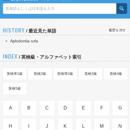
HISTORY
履歴を消す
/
最近見た単語
Aplodontia rufa
INDEX
/ 英検級・アルファベット索引
英検準1級
英検2級
英検準2級
英検3級
英検4級
英検5級
A
B
C
D
E
F
G
H
I
J
K
L
M
N