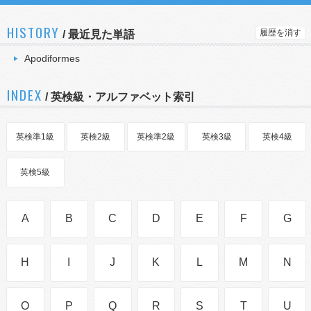
HISTORY
履歴を消す
/
最近見た単語
Apodiformes
INDEX
/ 英検級・アルファベット索引
英検準1級
英検2級
英検準2級
英検3級
英検4級
英検5級
A
B
C
D
E
F
G
H
I
J
K
L
M
N
O
P
Q
R
S
T
U