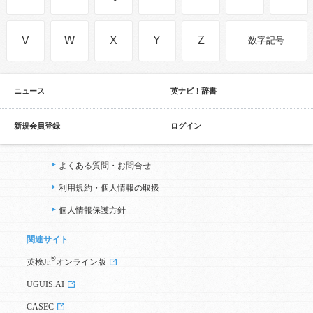
V
W
X
Y
Z
数字記号
ニュース
英ナビ！辞書
新規会員登録
ログイン
よくある質問・お問合せ
利用規約・個人情報の取扱
個人情報保護方針
関連サイト
®
英検Jr.
オンライン版
UGUIS.AI
CASEC