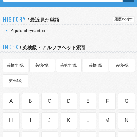
HISTORY
履歴を消す
/
最近見た単語
Aquila chrysaetos
INDEX
/ 英検級・アルファベット索引
英検準1級
英検2級
英検準2級
英検3級
英検4級
英検5級
A
B
C
D
E
F
G
H
I
J
K
L
M
N