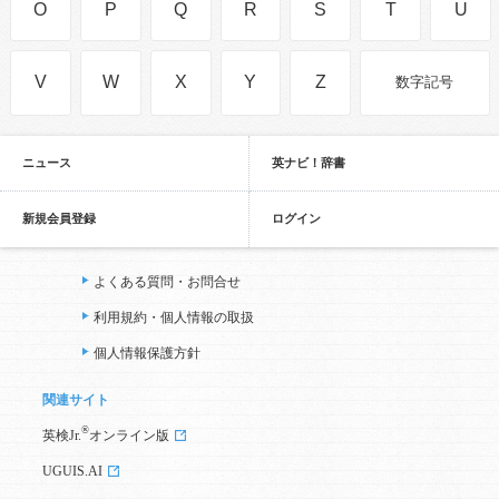
O
P
Q
R
S
T
U
V
W
X
Y
Z
数字記号
ニュース
英ナビ！辞書
新規会員登録
ログイン
よくある質問・お問合せ
利用規約・個人情報の取扱
個人情報保護方針
関連サイト
®
英検Jr.
オンライン版
UGUIS.AI