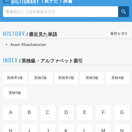
/
英ナビ！辞書
HISTORY
履歴を消す
/
最近見た単語
Aram Khachaturian
INDEX
/ 英検級・アルファベット索引
英検準1級
英検2級
英検準2級
英検3級
英検4級
英検5級
A
B
C
D
E
F
G
H
I
J
K
L
M
N