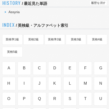
HISTORY
履歴を消す
/
最近見た単語
Assyria
INDEX
/ 英検級・アルファベット索引
英検準1級
英検2級
英検準2級
英検3級
英検4級
英検5級
A
B
C
D
E
F
G
H
I
J
K
L
M
N
O
P
Q
R
S
T
U