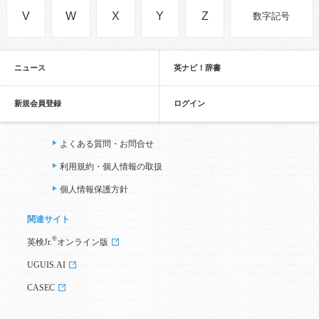
V
W
X
Y
Z
数字記号
ニュース
英ナビ！辞書
新規会員登録
ログイン
よくある質問・お問合せ
利用規約・個人情報の取扱
個人情報保護方針
関連サイト
®
英検Jr.
オンライン版
UGUIS.AI
CASEC