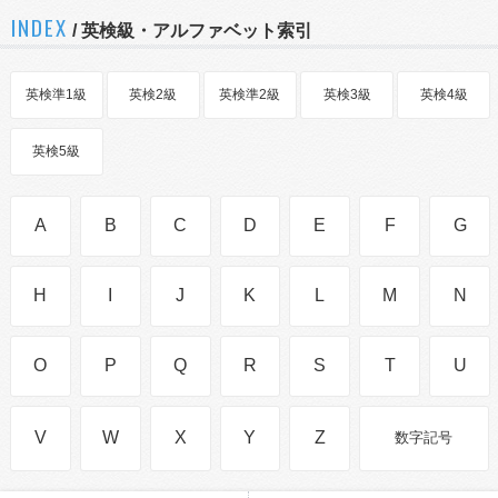
INDEX
/ 英検級・アルファベット索引
英検準1級
英検2級
英検準2級
英検3級
英検4級
英検5級
A
B
C
D
E
F
G
H
I
J
K
L
M
N
O
P
Q
R
S
T
U
V
W
X
Y
Z
数字記号