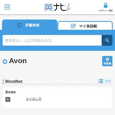
辞書検索
マイ単語帳
Avon
WordNet
目次
Avon
エイボン川
名