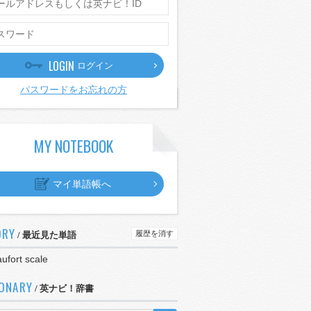
LOGIN
ログイン
パスワードをお忘れの方
MY NOTEBOOK
マイ単語帳へ
ORY
履歴を消す
/ 最近見た単語
ufort scale
IONARY
/ 英ナビ！辞書