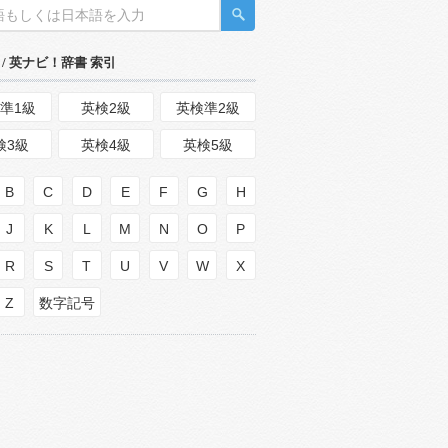
/ 英ナビ！辞書 索引
準1級
英検2級
英検準2級
検3級
英検4級
英検5級
B
C
D
E
F
G
H
J
K
L
M
N
O
P
R
S
T
U
V
W
X
Z
数字記号