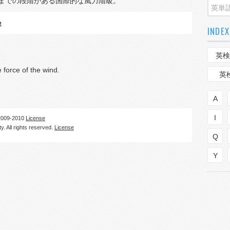
）までの段階がある国際的な風力階級。
e
INDEX
英検
e force of the wind.
英
A
I
09-2010
License
. All rights reserved.
License
Q
Y