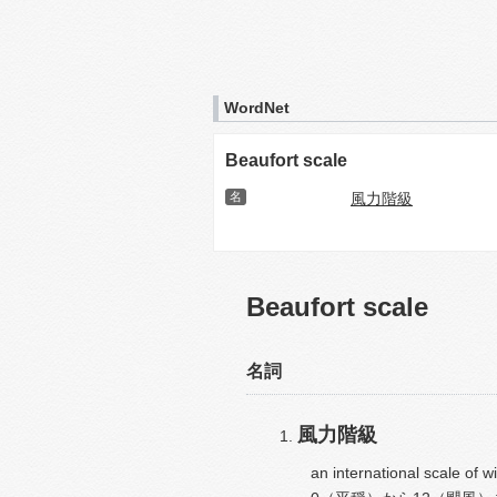
WordNet
Beaufort scale
名
風力階級
Beaufort scale
名詞
風力階級
an international scale of w