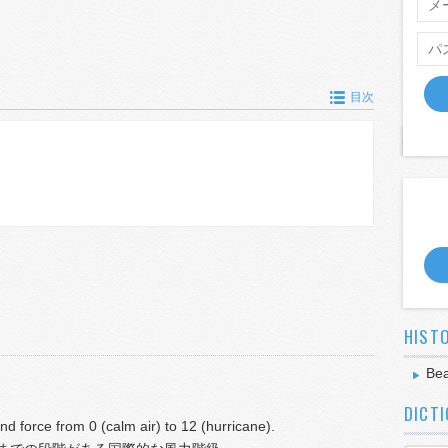
目次
HIST
Bea
DICT
ind force from 0 (calm air) to 12 (hurricane).