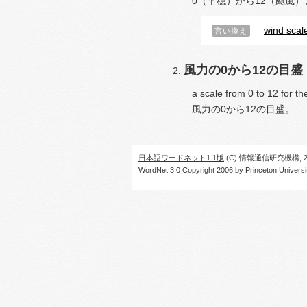
0（平穏）から12（颶風
wind scal
言い換え
風力の0から12の目盛
a scale from 0 to 12 for th
風力の0から12の目盛。
日本語ワードネット1.1版
(C) 情報通信研究機構, 20
WordNet 3.0 Copyright 2006 by Princeton University