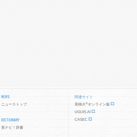
NEWS
関連サイト
®
ニューストップ
英検Jr.
オンライン版
UGUIS.AI
DICTIONARY
CASEC
英ナビ！辞書