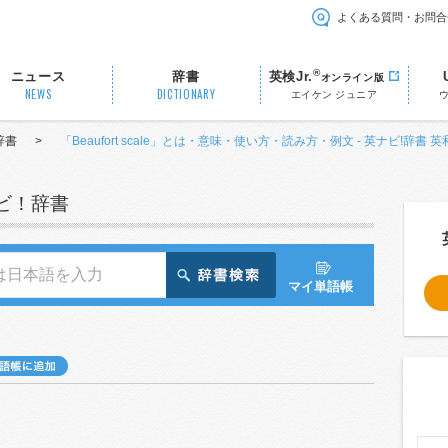
よくある質問・お問合
®
ニュース
辞書
英検Jr.
オンライン版
NEWS
DICTIONARY
エイケン ジュニア
辞書
>
「Beaufort scale」とは・意味・使い方・読み方・例文 - 英ナビ!辞書 
ナビ！辞書
マイ単語帳