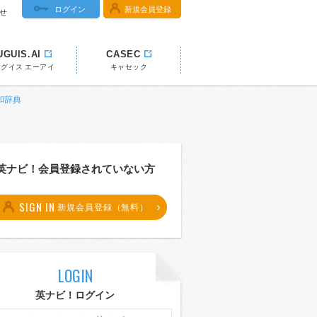
ログイン
新規会員登録
せ
UGUIS.AI
CASEC
ウグイス エーアイ
キャセック
英和辞典
英ナビ！会員登録されていない方
SIGN IN
新規会員登録（無料）
LOGIN
英ナビ！ログイン