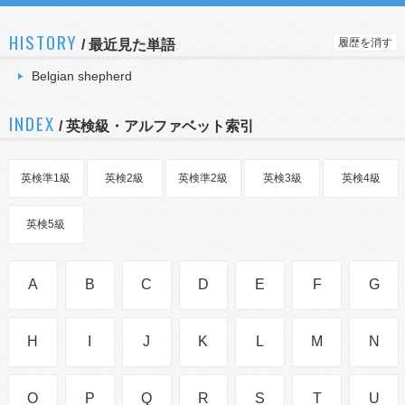
HISTORY
履歴を消す
/
最近見た単語
Belgian shepherd
INDEX
/ 英検級・アルファベット索引
英検準1級
英検2級
英検準2級
英検3級
英検4級
英検5級
A
B
C
D
E
F
G
H
I
J
K
L
M
N
O
P
Q
R
S
T
U