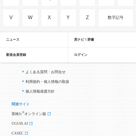
V
W
X
Y
Z
数字記号
ニュース
英ナビ！辞書
新規会員登録
ログイン
よくある質問・お問合せ
利用規約・個人情報の取扱
個人情報保護方針
関連サイト
®
英検Jr.
オンライン版
UGUIS.AI
CASEC