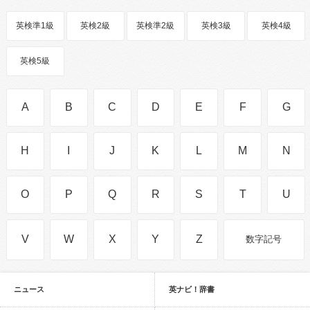
英検準1級
英検2級
英検準2級
英検3級
英検4級
英検5級
A
B
C
D
E
F
G
H
I
J
K
L
M
N
O
P
Q
R
S
T
U
V
W
X
Y
Z
数字記号
ニュース
英ナビ！辞書