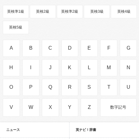
英検準1級
英検2級
英検準2級
英検3級
英検4級
英検5級
A
B
C
D
E
F
G
H
I
J
K
L
M
N
O
P
Q
R
S
T
U
V
W
X
Y
Z
数字記号
ニュース
英ナビ！辞書