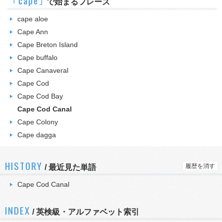
｢cape｣
で始まるフレーズ
cape aloe
Cape Ann
Cape Breton Island
Cape buffalo
Cape Canaveral
Cape Cod
Cape Cod Bay
Cape Cod Canal
Cape Colony
Cape dagga
HISTORY
履歴を消す
/
最近見た単語
Cape Cod Canal
INDEX
/ 英検級・アルファベット索引