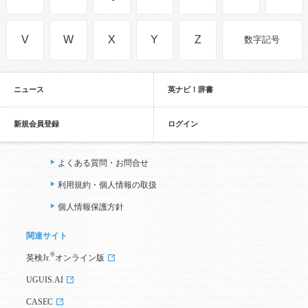
V
W
X
Y
Z
数字記号
ニュース
英ナビ！辞書
新規会員登録
ログイン
よくある質問・お問合せ
利用規約・個人情報の取扱
個人情報保護方針
関連サイト
®
英検Jr.
オンライン版
UGUIS.AI
CASEC