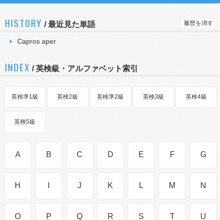
HISTORY
履歴を消す
/
最近見た単語
Capros aper
INDEX
/ 英検級・アルファベット索引
英検準1級
英検2級
英検準2級
英検3級
英検4級
英検5級
A
B
C
D
E
F
G
H
I
J
K
L
M
N
O
P
Q
R
S
T
U