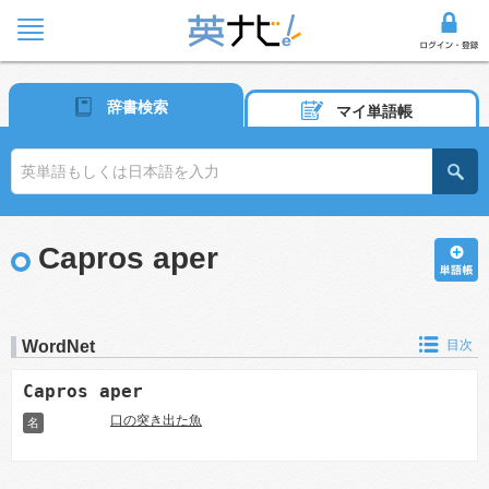
辞書検索
マイ単語帳
Capros aper
WordNet
目次
Capros aper
口の突き出た魚
名