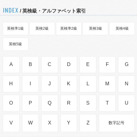
INDEX
/ 英検級・アルファベット索引
英検準1級
英検2級
英検準2級
英検3級
英検4級
英検5級
A
B
C
D
E
F
G
H
I
J
K
L
M
N
O
P
Q
R
S
T
U
V
W
X
Y
Z
数字記号