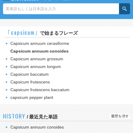
｢capsicum｣
で始まるフレーズ
Capsicum annuum cerasiforme
Capsicum annuum conoides
Capsicum annuum grossum
Capsicum annuum longum
Capsicum baccatum
Capsicum frutescens
Capsicum frutescens baccatum
capsicum pepper plant
HISTORY
履歴を消す
/
最近見た単語
Capsicum annuum conoides