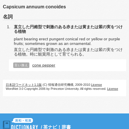
Capsicum annuum conoides
名詞
直立した円錐型で刺激のある赤または黄または紫の実をつけ
る植物
plant bearing erect pungent conical red or yellow or purple
fruits; sometimes grown as an ornamental.
直立した円錐型で刺激のある赤または黄または紫の実をつけ
る植物。時に観賞用として育てられる。
cone pepper
言い換え
日本語ワードネット1.1版
(C) 情報通信研究機構, 2009-2010
License
WordNet 3.0 Copyright 2006 by Princeton University. All rights reserved.
License
/
英ナビ！辞書