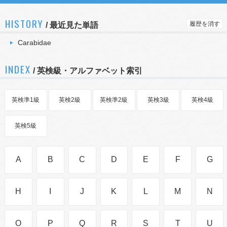
HISTORY
履歴を消す
/
最近見た単語
Carabidae
INDEX
/ 英検級・アルファベット索引
英検準1級
英検2級
英検準2級
英検3級
英検4級
英検5級
A
B
C
D
E
F
G
H
I
J
K
L
M
N
O
P
Q
R
S
T
U