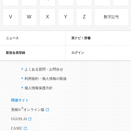
V
W
X
Y
Z
数字記号
ニュース
英ナビ！辞書
新規会員登録
ログイン
よくある質問・お問合せ
利用規約・個人情報の取扱
個人情報保護方針
関連サイト
®
英検Jr.
オンライン版
UGUIS.AI
CASEC