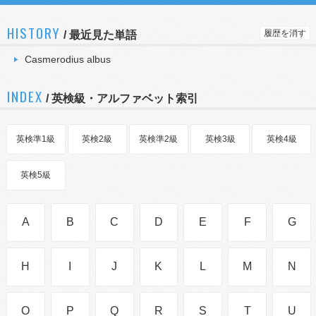
HISTORY
履歴を消す
/
最近見た単語
Casmerodius albus
INDEX
/ 英検級・アルファベット索引
英検準1級
英検2級
英検準2級
英検3級
英検4級
英検5級
A
B
C
D
E
F
G
H
I
J
K
L
M
N
O
P
Q
R
S
T
U