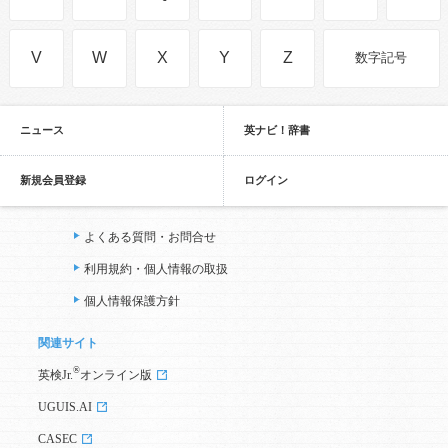
V
W
X
Y
Z
数字記号
ニュース
英ナビ！辞書
新規会員登録
ログイン
よくある質問・お問合せ
利用規約・個人情報の取扱
個人情報保護方針
関連サイト
®
英検Jr.
オンライン版
UGUIS.AI
CASEC