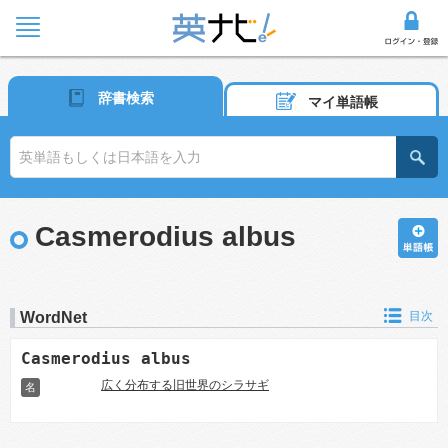
辞書検索
マイ単語帳
Casmerodius albus
WordNet
目次
Casmerodius albus
広く分布する旧世界のシラサギ
名