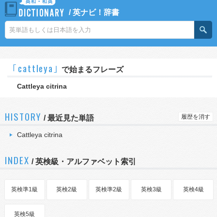
/
英ナビ！辞書
｢cattleya｣
で始まるフレーズ
Cattleya citrina
HISTORY
履歴を消す
/
最近見た単語
Cattleya citrina
INDEX
/ 英検級・アルファベット索引
英検準1級
英検2級
英検準2級
英検3級
英検4級
英検5級