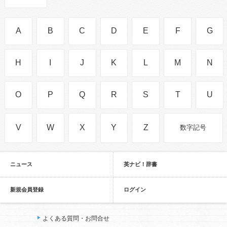
A
B
C
D
E
F
G
H
I
J
K
L
M
N
O
P
Q
R
S
T
U
V
W
X
Y
Z
数字記号
ニュース
英ナビ！辞書
新規会員登録
ログイン
よくある質問・お問合せ