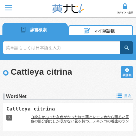
辞書検索
マイ単語帳
Cattleya citrina
WordNet
目次
Cattleya citrina
白粉をかぶった灰色がかった緑の葉とレモン色から明るい黄
名
色の部分的にしか咲かない花を持つ、メキシコの着生のラン