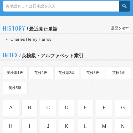
HISTORY
履歴を消す
/
最近見た単語
Charles Henry Harrod
INDEX
/ 英検級・アルファベット索引
英検準1級
英検2級
英検準2級
英検3級
英検4級
英検5級
A
B
C
D
E
F
G
H
I
J
K
L
M
N