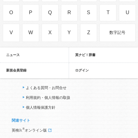
O
P
Q
R
S
T
U
V
W
X
Y
Z
数字記号
ニュース
英ナビ！辞書
新規会員登録
ログイン
よくある質問・お問合せ
利用規約・個人情報の取扱
個人情報保護方針
関連サイト
®
英検Jr.
オンライン版