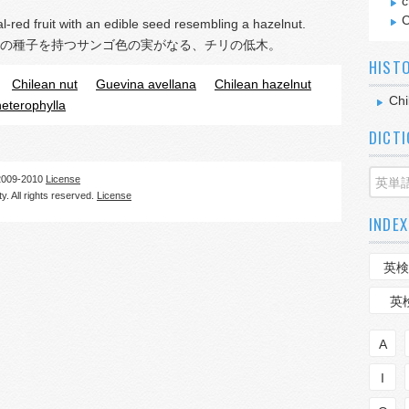
c
C
l-red fruit with an edible seed resembling a hazelnut.
の種子を持つサンゴ色の実がなる、チリの低木。
HIST
Chilean nut
Guevina avellana
Chilean hazelnut
Chi
eterophylla
DICT
09-2010
License
. All rights reserved.
License
INDEX
英検
英
A
I