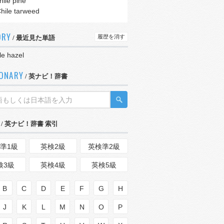
hile pine
hile tarweed
ORY
履歴を消す
/ 最近見た単語
le hazel
IONARY
/ 英ナビ！辞書
/ 英ナビ！辞書 索引
準1級
英検2級
英検準2級
検3級
英検4級
英検5級
B
C
D
E
F
G
H
J
K
L
M
N
O
P