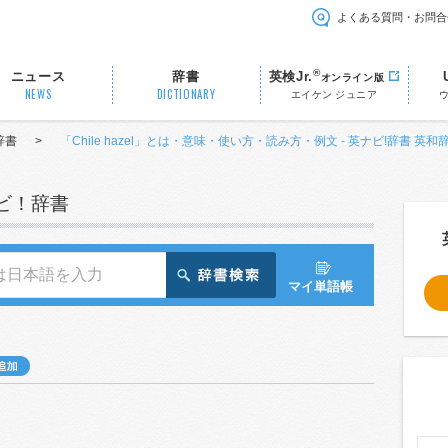
よくある質問・お問合
®
ニュース
辞書
英検Jr.
オンライン版
NEWS
DICTIONARY
エイケン ジュニア
辞書
>
「Chile hazel」とは・意味・使い方・読み方・例文 - 英ナビ!辞書 英和
ナビ！辞書
マイ単語帳