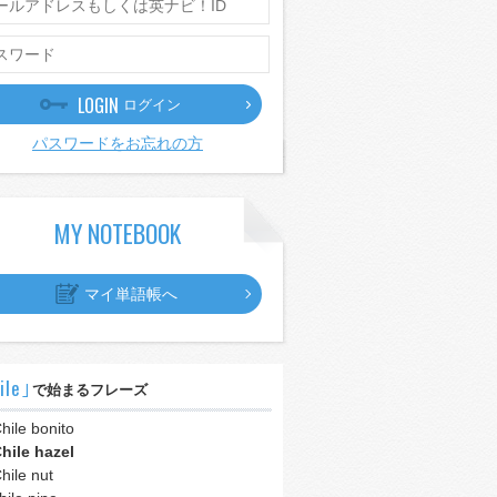
LOGIN
ログイン
パスワードをお忘れの方
MY NOTEBOOK
マイ単語帳へ
ile｣
で始まるフレーズ
hile bonito
hile hazel
hile nut