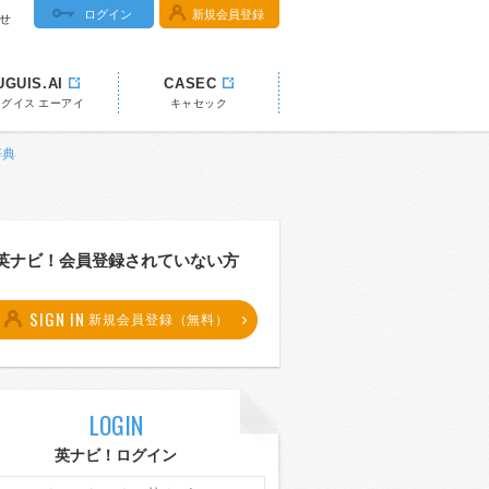
ログイン
新規会員登録
せ
UGUIS.AI
CASEC
ウグイス エーアイ
キャセック
辞典
英ナビ！会員登録されていない方
SIGN IN
新規会員登録（無料）
LOGIN
英ナビ！ログイン