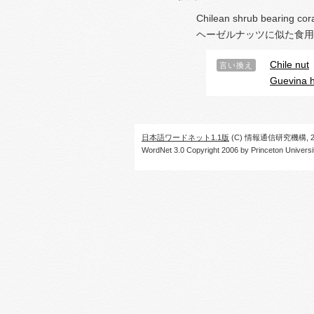
Chilean shrub bearing cora
ヘーゼルナッツに似た食用
Chile nut
言い換え
Guevina h
日本語ワードネット1.1版
(C) 情報通信研究機構, 20
WordNet 3.0 Copyright 2006 by Princeton University