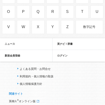
O
P
Q
R
S
T
U
V
W
X
Y
Z
数字記号
ニュース
英ナビ！辞書
新規会員登録
ログイン
よくある質問・お問合せ
利用規約・個人情報の取扱
個人情報保護方針
関連サイト
®
英検Jr.
オンライン版