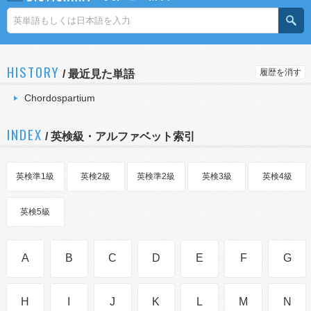
HISTORY
履歴を消す
/
最近見た単語
Chordospartium
INDEX
/ 英検級・アルファベット索引
英検準1級
英検2級
英検準2級
英検3級
英検4級
英検5級
A
B
C
D
E
F
G
H
I
J
K
L
M
N