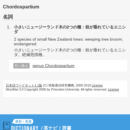
Chordospartium
名詞
小さいニュージーランド木の2つの種：枝が垂れているエニシ
ダ
2 species of small New Zealand trees: weeping tree broom;
endangered.
小さいニュージーランド木の2つの種：枝が垂れているエニシ
ダ。絶滅危惧種。
genus Chordospartium
言い換え
日本語ワードネット1.1版
(C) 情報通信研究機構, 2009-2010
License
WordNet 3.0 Copyright 2006 by Princeton University. All rights reserved.
License
/
英ナビ！辞書