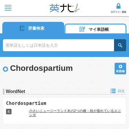
辞書検索
マイ単語帳
Chordospartium
WordNet
目次
Chordospartium
小さいニュージーランド木の2つの種：枝が垂れているエニ
名
シダ