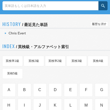
HISTORY
履歴を消す
/
最近見た単語
Chris Evert
INDEX
/ 英検級・アルファベット索引
英検準1級
英検2級
英検準2級
英検3級
英検4級
英検5級
A
B
C
D
E
F
G
H
I
J
K
L
M
N