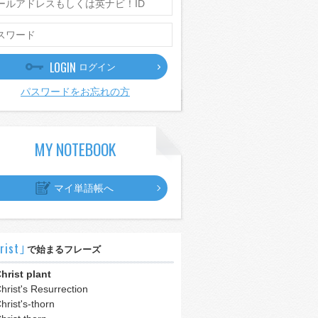
LOGIN
ログイン
パスワードをお忘れの方
MY NOTEBOOK
マイ単語帳へ
rist｣
で始まるフレーズ
hrist plant
hrist's Resurrection
hrist's-thorn