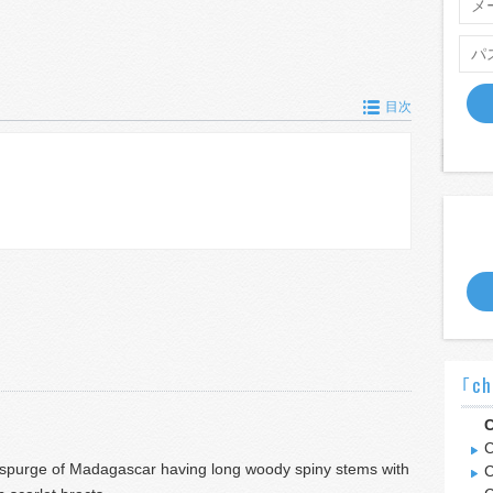
目次
｢ch
C
C
spurge of Madagascar having long woody spiny stems with
C