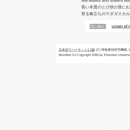
few leaves and flowers with
長い木質のとげ状の茎にわ
登る株立ちのマダガスカル
crown of 
言い換え
日本語ワードネット1.1版
(C) 情報通信研究機構, 20
WordNet 3.0 Copyright 2006 by Princeton University