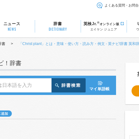
よくある質問・お問合
®
ニュース
辞書
英検Jr.
オンライン版
NEWS
DICTIONARY
エイケン ジュニア
辞書
>
「Christ plant」とは・意味・使い方・読み方・例文 - 英ナビ!辞書 英和
ナビ！辞書
マイ単語帳