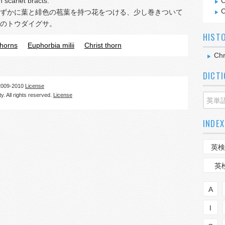
 scarlet bracts.
C
C
ずかに葉と緋色の苞葉を持つ花をつける、少し巻きついて
のトウダイグサ。
HIST
thorns
Euphorbia milii
Christ thorn
Chr
DICT
09-2010
License
. All rights reserved.
License
INDEX
英検
英
A
I