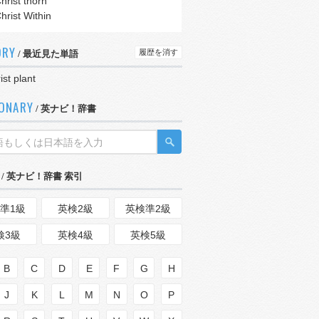
hrist thorn
hrist Within
ORY
履歴を消す
/ 最近見た単語
ist plant
IONARY
/ 英ナビ！辞書
/ 英ナビ！辞書 索引
準1級
英検2級
英検準2級
検3級
英検4級
英検5級
B
C
D
E
F
G
H
J
K
L
M
N
O
P