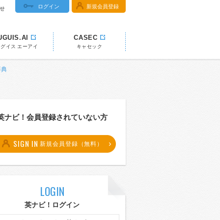
ログイン
新規会員登録
せ
UGUIS.AI
CASEC
ウグイス エーアイ
キャセック
辞典
英ナビ！会員登録されていない方
SIGN IN
新規会員登録（無料）
LOGIN
英ナビ！ログイン