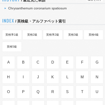
/
最近見た単語
Chrysanthemum coronarium spatiosum
INDEX
/ 英検級・アルファベット索引
英検準1級
英検2級
英検準2級
英検3級
英検4級
英検5級
A
B
C
D
E
F
G
H
I
J
K
L
M
N
O
P
Q
R
S
T
U