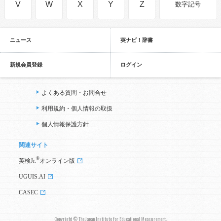
V
W
X
Y
Z
数字記号
ニュース
英ナビ！辞書
新規会員登録
ログイン
よくある質問・お問合せ
利用規約・個人情報の取扱
個人情報保護方針
関連サイト
®
英検Jr.
オンライン版
UGUIS.AI
CASEC
Copyright © The Japan Institute for Educational Measurement,