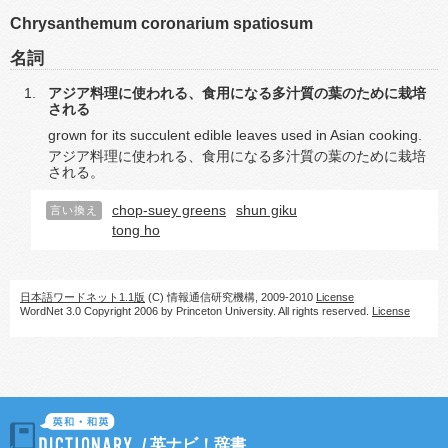
Chrysanthemum coronarium spatiosum
名詞
アジア料理に使われる、食用になる多汁質の葉のために栽培
される
grown for its succulent edible leaves used in Asian cooking.
アジア料理に使われる、食用になる多汁質の葉のために栽培
される。
chop-suey greens
shun giku
言い換え
tong ho
日本語ワードネット1.1版
(C) 情報通信研究機構, 2009-2010
License
WordNet 3.0 Copyright 2006 by Princeton University. All rights reserved.
License
/
英ナビ！辞書